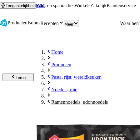
Ga naar hoofdinhoud
Ga naar zoeken
Win- en spaaracties
Winkels
Zakelijk
Klantenservice
Toegankelijkheid
Producten
Bonus
Recepten
Meer
Home
Producten
Pasta, rijst, wereldkeuken
Terug
Noedels, mie
Ramennoedels, udonnoedels