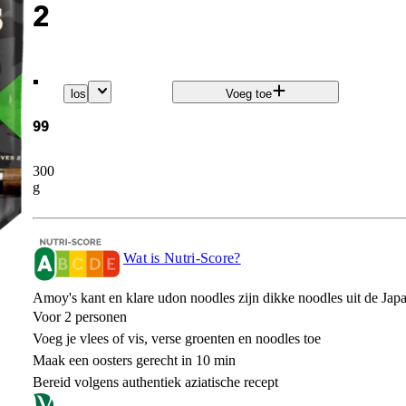
2
.
los
Voeg toe
99
300
g
Wat is Nutri-Score?
Amoy's kant en klare udon noodles zijn dikke noodles uit de Jap
Voor 2 personen
Voeg je vlees of vis, verse groenten en noodles toe
Maak een oosters gerecht in 10 min
Bereid volgens authentiek aziatische recept