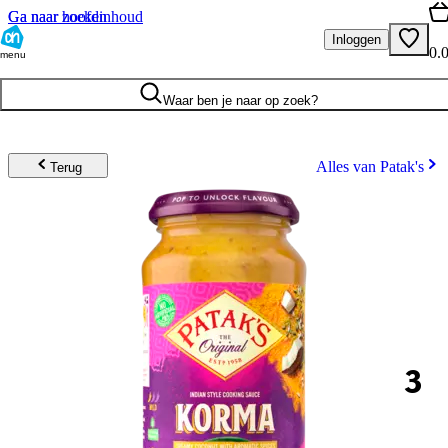
Ga naar hoofdinhoud
Ga naar zoeken
Inloggen
0.
menu
Waar ben je naar op zoek?
Alles van Patak's
Terug
3
.