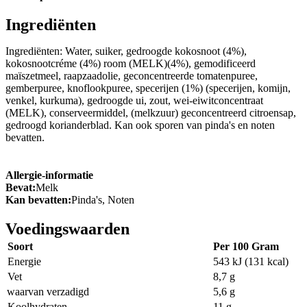
Ingrediënten
Ingrediënten: Water, suiker, gedroogde kokosnoot (4%),
kokosnootcréme (4%) room (MELK)(4%), gemodificeerd
maïszetmeel, raapzaadolie, geconcentreerde tomatenpuree,
gemberpuree, knoflookpuree, specerijen (1%) (specerijen, komijn,
venkel, kurkuma), gedroogde ui, zout, wei-eiwitconcentraat
(MELK), conserveermiddel, (melkzuur) geconcentreerd citroensap,
gedroogd korianderblad. Kan ook sporen van pinda's en noten
bevatten.
Allergie-informatie
Bevat:
Melk
Kan bevatten:
Pinda's, Noten
Voedingswaarden
Soort
Per 100 Gram
Energie
543 kJ (131 kcal)
Vet
8,7 g
waarvan verzadigd
5,6 g
Koolhydraten
11 g