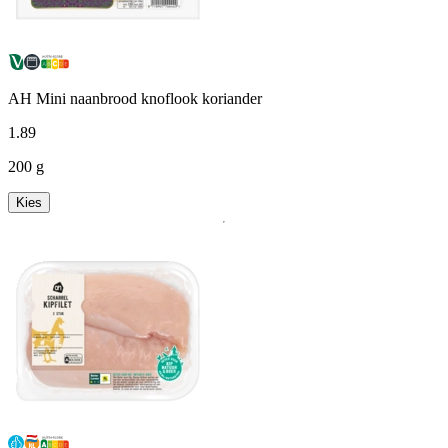
AH Mini naanbrood knoflook koriander
1
.
89
200 g
Kies