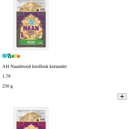
AH Naanbrood knoflook koriander
1
.
79
250 g