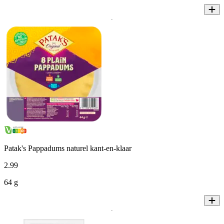
Patak's Pappadums naturel kant-en-klaar
2
.
99
64 g