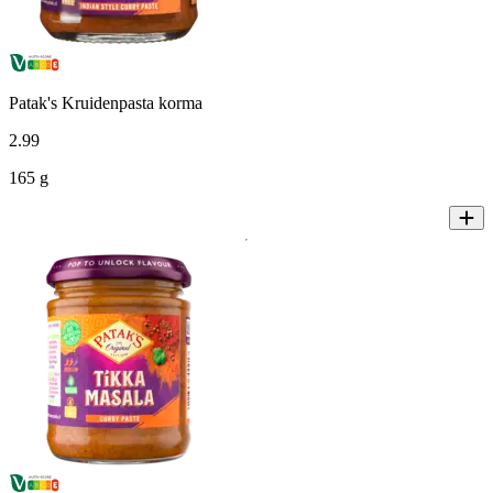
Patak's Kruidenpasta korma
2
.
99
165 g