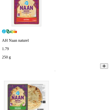
AH Naan naturel
1
.
79
250 g