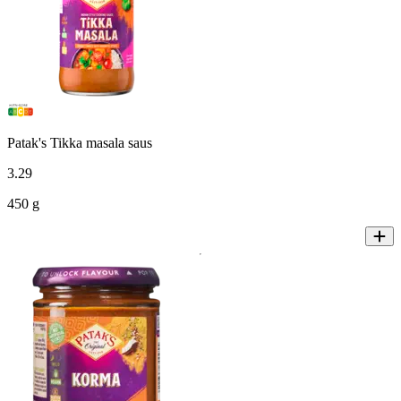
Patak's Tikka masala saus
3
.
29
450 g