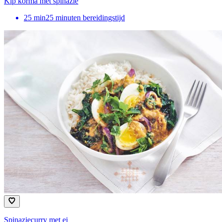
Kip korma met spinazie
25
min
25 minuten bereidingstijd
Spinaziecurry met ei