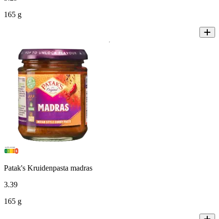
165 g
Patak's Kruidenpasta madras
3
.
39
165 g