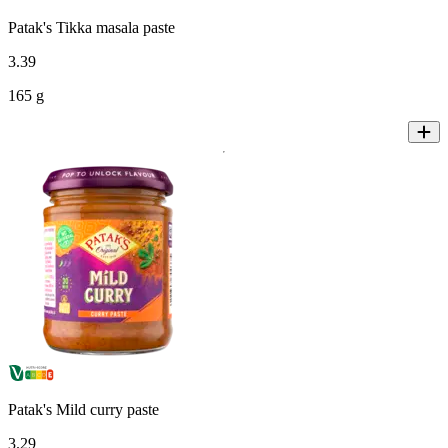
Patak's Tikka masala paste
3
.
39
165 g
Patak's Mild curry paste
3
.
29