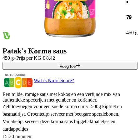
79
450 g
Patak's Korma saus
·
450 g
Prijs per
KG
€
8,42
Voeg toe
Wat is Nutri-Score?
Een milde, romige saus met kokos en een verfijnde mix van
authentieke specerijen met gember en koriander.
Zelf toevoegen voor een snelle korma curry: 500g kipfilet en
basmatirijst. Groentetip: serveer met beetgare sperziebonen.
Variatietip: serveer deze korma saus bij gehaktballetjes en
aardappeltjes
15-20 minuten