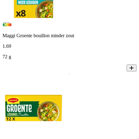
Maggi Groente bouillon minder zout
1
.
69
72 g