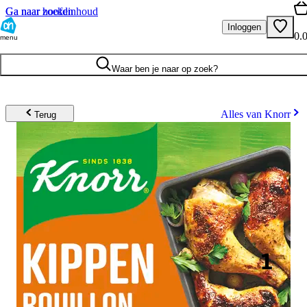
Ga naar hoofdinhoud
Ga naar zoeken
Inloggen
0.
menu
Waar ben je naar op zoek?
Alles van Knorr
Terug
1
.