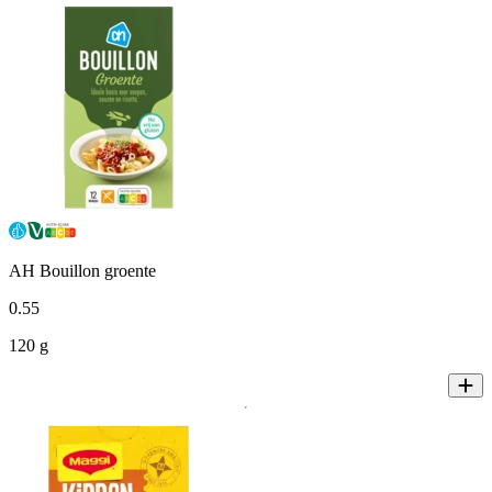
AH Bouillon groente
0
.
55
120 g