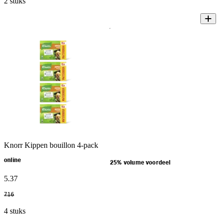
2 stuks
Knorr Kippen bouillon 4-pack
online
25% volume voordeel
5
.
37
7
.
16
4 stuks