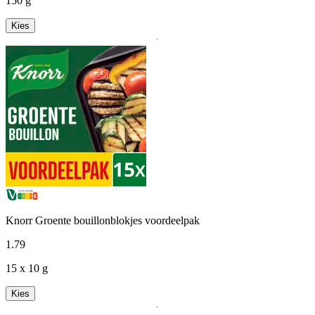
150 g
Kies
Knorr Groente bouillonblokjes voordeelpak
1
.
79
15 x 10 g
Kies