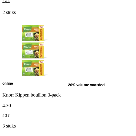
3
.
58
2 stuks
online
20% volume voordeel
Knorr Kippen bouillon 3-pack
4
.
30
5
.
37
3 stuks