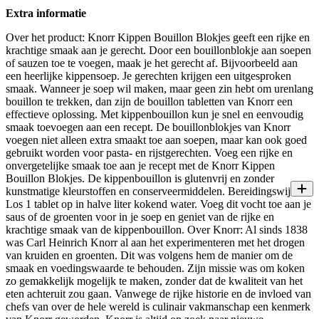
Extra informatie
Over het product: Knorr Kippen Bouillon Blokjes geeft een rijke en
krachtige smaak aan je gerecht. Door een bouillonblokje aan soepen
of sauzen toe te voegen, maak je het gerecht af. Bijvoorbeeld aan
een heerlijke kippensoep. Je gerechten krijgen een uitgesproken
smaak. Wanneer je soep wil maken, maar geen zin hebt om urenlang
bouillon te trekken, dan zijn de bouillon tabletten van Knorr een
effectieve oplossing. Met kippenbouillon kun je snel en eenvoudig
smaak toevoegen aan een recept. De bouillonblokjes van Knorr
voegen niet alleen extra smaakt toe aan soepen, maar kan ook goed
gebruikt worden voor pasta- en rijstgerechten. Voeg een rijke en
onvergetelijke smaak toe aan je recept met de Knorr Kippen
Bouillon Blokjes. De kippenbouillon is glutenvrij en zonder
kunstmatige kleurstoffen en conserveermiddelen. Bereidingswijze:
Los 1 tablet op in halve liter kokend water. Voeg dit vocht toe aan je
saus of de groenten voor in je soep en geniet van de rijke en
krachtige smaak van de kippenbouillon. Over Knorr: Al sinds 1838
was Carl Heinrich Knorr al aan het experimenteren met het drogen
van kruiden en groenten. Dit was volgens hem de manier om de
smaak en voedingswaarde te behouden. Zijn missie was om koken
zo gemakkelijk mogelijk te maken, zonder dat de kwaliteit van het
eten achteruit zou gaan. Vanwege de rijke historie en de invloed van
chefs van over de hele wereld is culinair vakmanschap een kenmerk