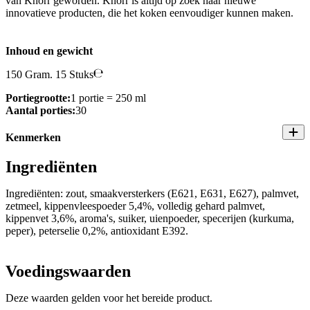
van Knorr geworden. Knorr is altijd op zoek naar nieuwe
innovatieve producten, die het koken eenvoudiger kunnen maken.
Inhoud en gewicht
150 Gram. 15 Stuks
Portiegrootte:
1 portie = 250 ml
Aantal porties:
30
Kenmerken
Ingrediënten
Ingrediënten: zout, smaakversterkers (E621, E631, E627), palmvet,
zetmeel, kippenvleespoeder 5,4%, volledig gehard palmvet,
kippenvet 3,6%, aroma's, suiker, uienpoeder, specerijen (kurkuma,
peper), peterselie 0,2%, antioxidant E392.
Voedingswaarden
Deze waarden gelden voor het bereide product.