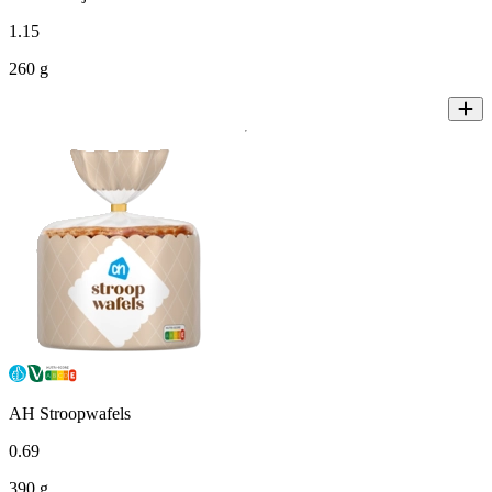
1
.
15
260 g
AH Stroopwafels
0
.
69
390 g