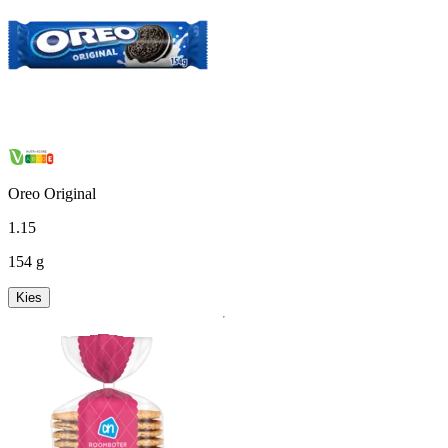
Oreo Original
1
.
15
154 g
Kies