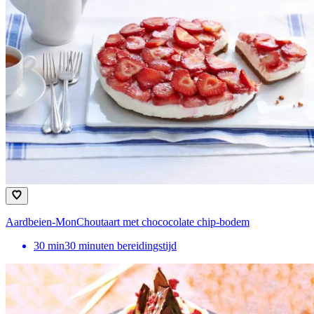
Aardbeien-MonChoutaart met chococolate chip-bodem
30
min
30 minuten bereidingstijd