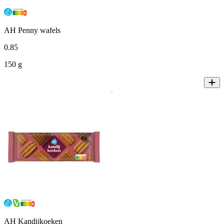
AH Penny wafels
0
.
85
150 g
AH Kandijkoeken