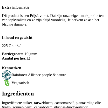
Extra informatie
Dit product is een Prijsfavoriet. Dat zijn onze eigen-merkproducten
van topkwaliteit en ze zijn altijd voordelig. Je herkent ze aan het
blauwe duimpje.
Inhoud en gewicht
225 Gram
Portiegrootte:
19 gram
Aantal porties:
12
Kenmerken
Rainforest Alliance people & nature
Vegetarisch
Ingrediënten
Ingrediënten: suiker,
tarwe
bloem, cacaomassa°, plantaardige olie
(palm, zonnebloem), cacaoboter°, glucose-fructosestroop,