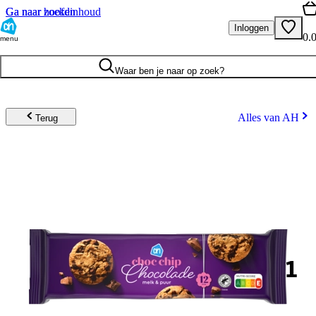
Ga naar hoofdinhoud
Ga naar zoeken
Inloggen
0.
menu
Waar ben je naar op zoek?
Alles van AH
Terug
1
.