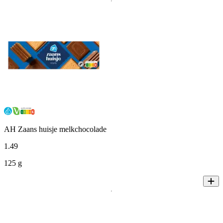
AH Zaans huisje melkchocolade
1
.
49
125 g