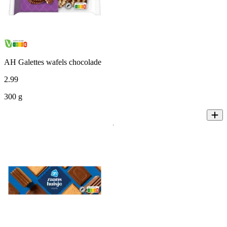
AH Galettes wafels chocolade
2
.
99
300 g