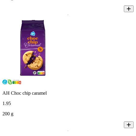
AH Choc chip caramel
1
.
95
200 g