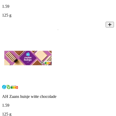
1
.
59
125 g
AH Zaans huisje witte chocolade
1
.
59
125 g