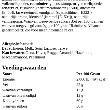
volle
melk
poeder,
roomboter
, glucosestroop, magere
melk
poeder,
scharrelei
, rijsmiddel (natriumcarbonaten [E500], difosfaten
[E450]),
tarwe
zetmeel, emulgator (
soja
lecithinen [E322]),
natuurlijk aroma, kleurstof (karamel [E150a]), natuurlijk
vanillearoma. Waarvan toegevoegde suikers 35g per 100 gram en
waarvan toegevoegd zout 0g per 100 gram °Rainforest Alliance
gecertificeerd. Zie voor meer informatie ra.org
Allergie-informatie
Bevat:
Eieren, Melk, Soja, Lactose, Tarwe
Kan bevatten:
Gerst, Haver, Rogge, Amandel, Hazelnoot,
Macadamianoot, Pecannoot
Voedingswaarden
Soort
Per 100 Gram
Energie
2.066 kJ (494 kcal)
Vet
25 g
waarvan verzadigd
13 g
waarvan onverzadigd
12 g
Koolhydraten
60 g
waarvan suikers
36 g