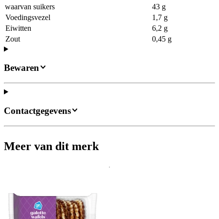
waarvan suikers
43 g
Voedingsvezel
1,7 g
Eiwitten
6,2 g
Zout
0,45 g
Bewaren
Contactgegevens
Meer van dit merk