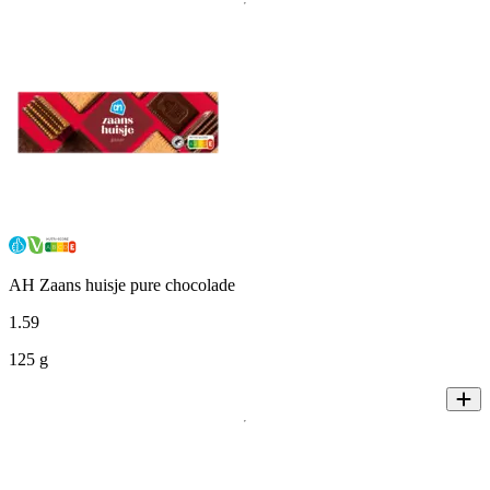
AH Zaans huisje pure chocolade
1
.
59
125 g