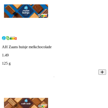
AH Zaans huisje melkchocolade
1
.
49
125 g