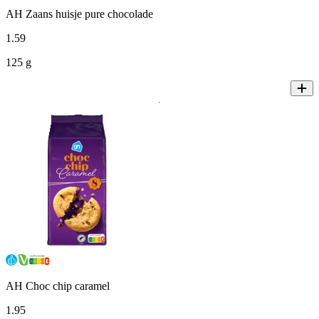
AH Zaans huisje pure chocolade
1
.
59
125 g
AH Choc chip caramel
1
.
95