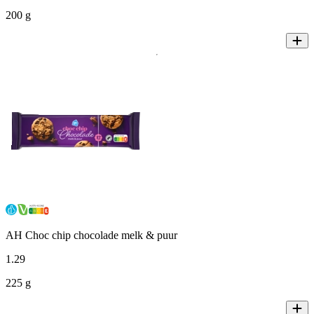
200 g
AH Choc chip chocolade melk & puur
1
.
29
225 g