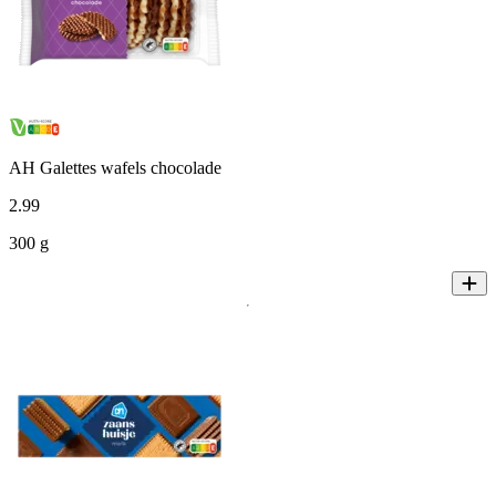
AH Galettes wafels chocolade
2
.
99
300 g