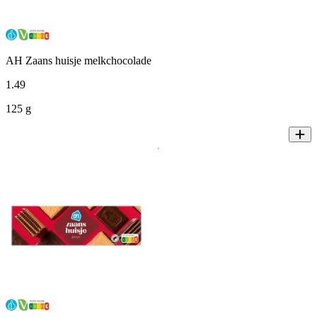
AH Zaans huisje melkchocolade
1
.
49
125 g