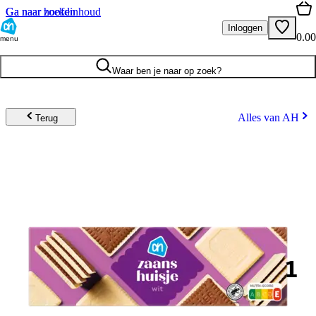
Ga naar hoofdinhoud
Ga naar zoeken
Inloggen
0.00
menu
Waar ben je naar op zoek?
Alles van AH
Terug
1
.