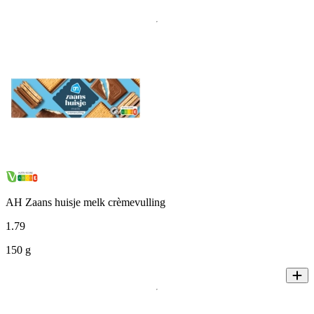
AH Zaans huisje melk crèmevulling
1
.
79
150 g