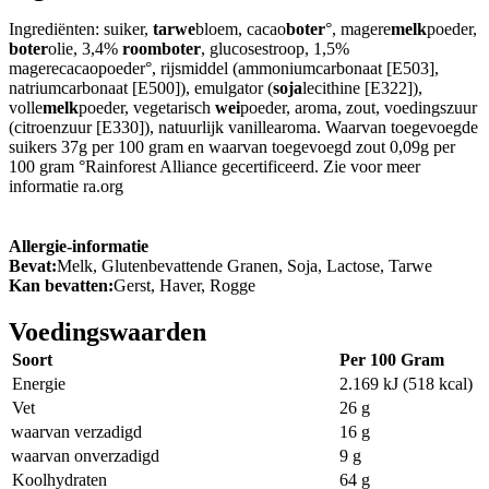
Ingrediënten: suiker,
tarwe
bloem, cacao
boter
°, magere
melk
poeder,
boter
olie, 3,4%
roomboter
, glucosestroop, 1,5%
magerecacaopoeder°, rijsmiddel (ammoniumcarbonaat [E503],
natriumcarbonaat [E500]), emulgator (
soja
lecithine [E322]),
volle
melk
poeder, vegetarisch
wei
poeder, aroma, zout, voedingszuur
(citroenzuur [E330]), natuurlijk vanillearoma. Waarvan toegevoegde
suikers 37g per 100 gram en waarvan toegevoegd zout 0,09g per
100 gram °Rainforest Alliance gecertificeerd. Zie voor meer
informatie ra.org
Allergie-informatie
Bevat:
Melk, Glutenbevattende Granen, Soja, Lactose, Tarwe
Kan bevatten:
Gerst, Haver, Rogge
Voedingswaarden
Soort
Per 100 Gram
Energie
2.169 kJ (518 kcal)
Vet
26 g
waarvan verzadigd
16 g
waarvan onverzadigd
9 g
Koolhydraten
64 g