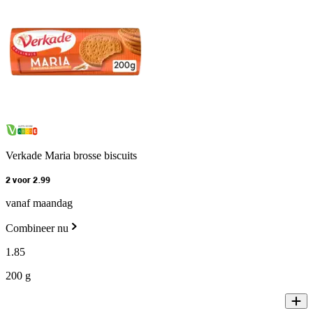
Verkade Maria brosse biscuits
2 voor 2.99
vanaf maandag
Combineer nu
1
.
85
200 g