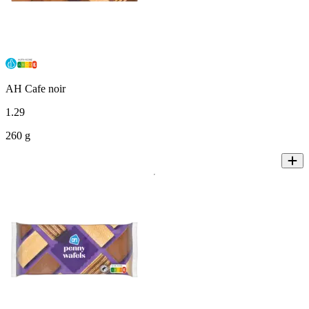
AH Cafe noir
1
.
29
260 g