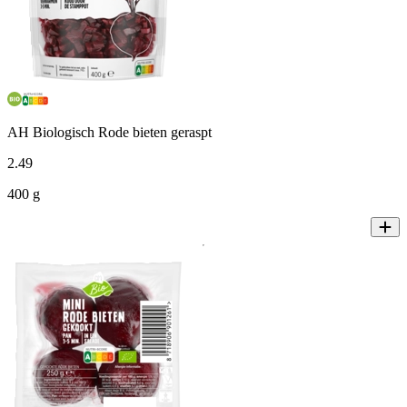
AH Biologisch Rode bieten geraspt
2
.
49
400 g