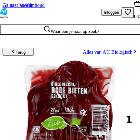
Ga naar hoofdinhoud
Ga naar zoeken
Inloggen
0.
menu
Waar ben je naar op zoek?
Alles van AH Biologisch
Terug
1
.