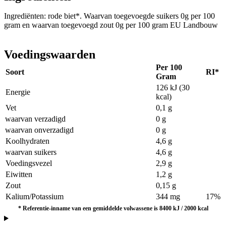
Ingrediënten: rode biet*. Waarvan toegevoegde suikers 0g per 100
gram en waarvan toegevoegd zout 0g per 100 gram EU Landbouw
Voedingswaarden
Per 100
Soort
RI*
Gram
126 kJ (30
Energie
kcal)
Vet
0,1 g
waarvan verzadigd
0 g
waarvan onverzadigd
0 g
Koolhydraten
4,6 g
waarvan suikers
4,6 g
Voedingsvezel
2,9 g
Eiwitten
1,2 g
Zout
0,15 g
Kalium/Potassium
344 mg
17%
*
Referentie-inname van een gemiddelde volwassene is 8400 kJ / 2000 kcal