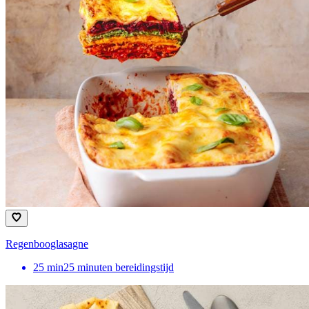
Regenbooglasagne
25
min
25 minuten bereidingstijd