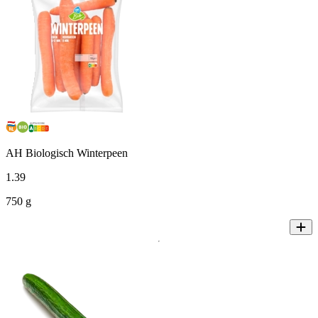
AH Biologisch Winterpeen
1
.
39
750 g