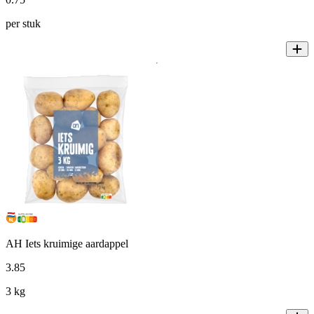
per stuk
AH Iets kruimige aardappel
3
.
85
3 kg