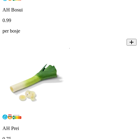
AH Bosui
0
.
99
per bosje
AH Prei
0
.
75