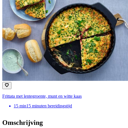
Frittata met lentegroente, munt en witte kaas
15
min
15 minuten bereidingstijd
Omschrijving