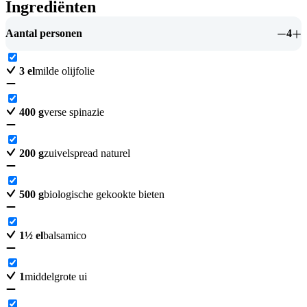
Ingrediënten
Aantal personen
4
3
el
milde olijfolie
400
g
verse spinazie
200
g
zuivelspread naturel
500
g
biologische gekookte bieten
1
½
el
balsamico
1
middelgrote ui