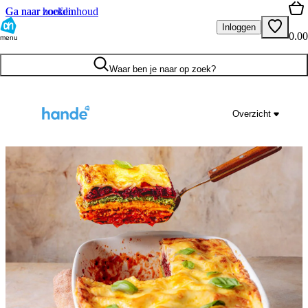
Ga naar hoofdinhoud
Ga naar zoeken
Inloggen
0.00
menu
Waar ben je naar op zoek?
Overzicht