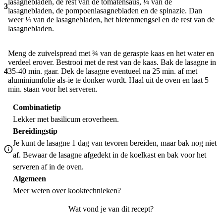
lasagnebladen, de rest van de tomatensaus, ¼ van de
3
lasagnebladen, de pompoenlasagnebladen en de spinazie. Dan
weer ¼ van de lasagnebladen, het bietenmengsel en de rest van de
lasagnebladen.
Meng de zuivelspread met ¾ van de geraspte kaas en het water en
verdeel erover. Bestrooi met de rest van de kaas. Bak de lasagne in
4
35-40 min. gaar. Dek de lasagne eventueel na 25 min. af met
aluminiumfolie als-ie te donker wordt. Haal uit de oven en laat 5
min. staan voor het serveren.
Combinatietip
Lekker met basilicum eroverheen.
Bereidingstip
Je kunt de lasagne 1 dag van tevoren bereiden, maar bak nog niet
af. Bewaar de lasagne afgedekt in de koelkast en bak voor het
serveren af in de oven.
Algemeen
Meer weten over
kooktechnieken
?
Wat vond je van dit recept?