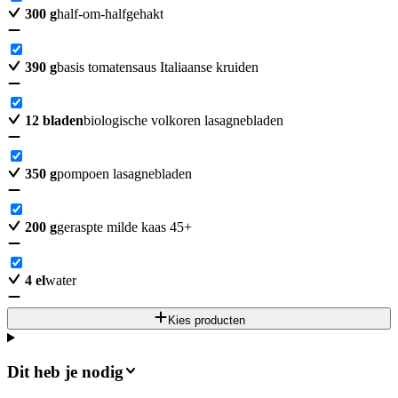
300
g
half-om-halfgehakt
390
g
basis tomatensaus Italiaanse kruiden
12
bladen
biologische volkoren lasagnebladen
350
g
pompoen lasagnebladen
200
g
geraspte milde kaas 45+
4
el
water
Kies producten
Dit heb je nodig