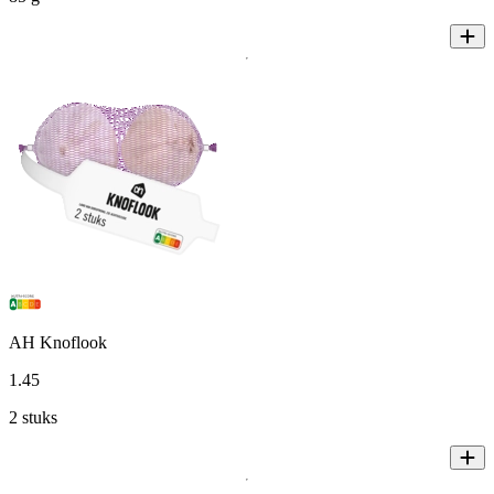
AH Knoflook
1
.
45
2 stuks