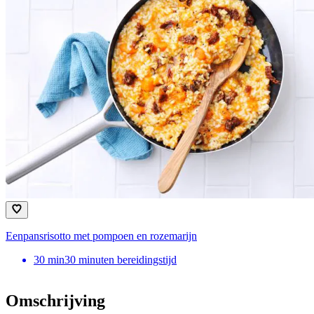
Eenpansrisotto met pompoen en rozemarijn
30
min
30 minuten bereidingstijd
Omschrijving