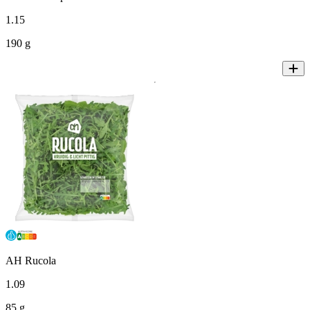
1
.
15
190 g
AH Rucola
1
.
09
85 g