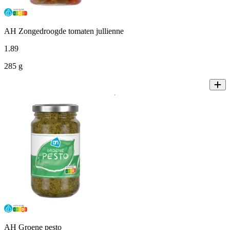
AH Zongedroogde tomaten jullienne
1
.
89
285 g
AH Groene pesto