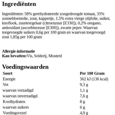
Ingrediënten
Ingrediënten: 58% gerehydrateerde zongedroogde tomaat, 35%
zonnebloemolie, zout, kappertje, 1,5% extra vierge olijfolie, suiker,
knoflook, zuurteregelaar (citroenzuur [E330]), 0,2% oregano,
antioxidant (ascorbinezuur [E300]), zwarte peper. Waarvan
toegevoegde suikers 0,6g per 100 gram en waarvan toegevoegd
zout 1,85g per 100 gram
Allergie-informatie
Kan bevatten:
Vis, Selderij, Mosterd
Voedingswaarden
Soort
Per 100 Gram
Energie
562 kJ (136 kcal)
Vet
9,3 g
waarvan verzadigd
1,1 g
waarvan onverzadigd
7,6 g
Koolhydraten
8 g
waarvan suikers
6 g
Voedingsvezel
4,9 g