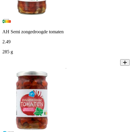
AH Semi zongedroogde tomaten
2
.
49
285 g