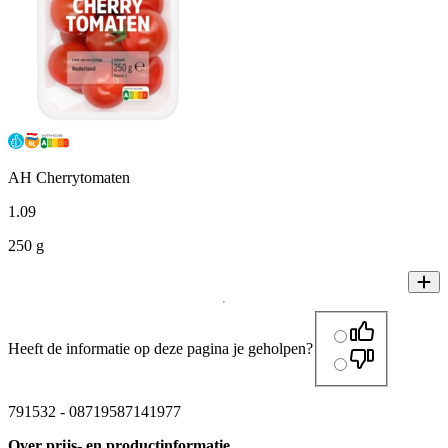
AH Cherrytomaten
1
.
09
250 g
Heeft de informatie op deze pagina je geholpen?
791532
-
08719587141977
Over prijs- en productinformatie