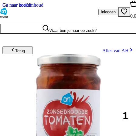
Ga naar hoofdinhoud
Ga naar zoeken
Inloggen
0.
menu
Waar ben je naar op zoek?
Alles van AH
Terug
1
.