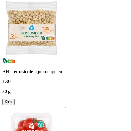
AH Geroosterde pijnboompitten
1
.
99
30 g
Kies