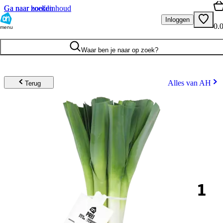
Ga naar hoofdinhoud
Ga naar zoeken
Inloggen
0.
menu
Waar ben je naar op zoek?
Alles van AH
Terug
1
.