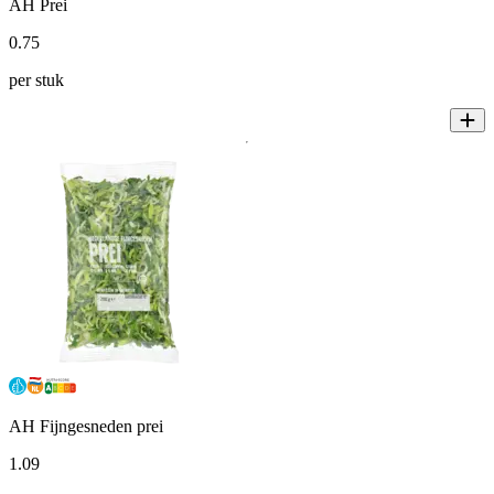
AH Prei
0
.
75
per stuk
AH Fijngesneden prei
1
.
09