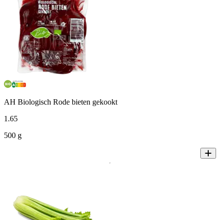
AH Biologisch Rode bieten gekookt
1
.
65
500 g