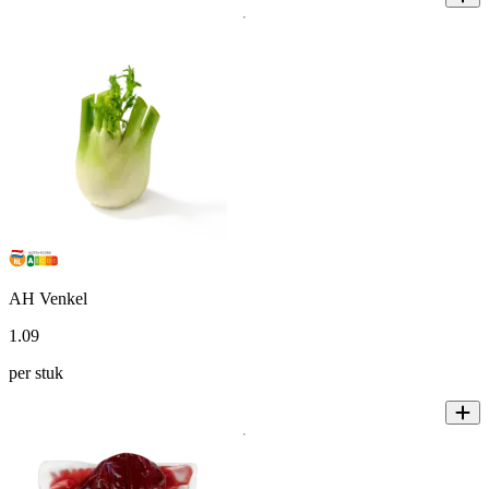
AH Venkel
1
.
09
per stuk