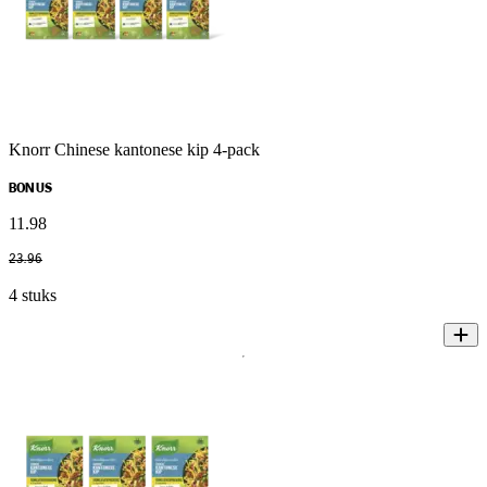
Knorr Chinese kantonese kip 4-pack
BONUS
11
.
98
23
.
96
4 stuks