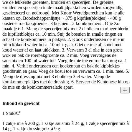
we de lekkerste groenten, kruiden en specerijen. De groente,
kruiden en specerijen in de maaltijdpakketten worden zorgvuldig
geselecteerd en gedroogd. Met Knorr Wereldgerechten kun je alle
kanten op. Boodschappenlijstje: - 375 g kipfilet(blokjes) - 400 g
oosterse roerbakgroente - 3 bosuien - 2 komkommers - Olie Zo
maak je t: 1. Meng de specerijenmix met 2 el olie en marineer hierin
de kipfiletblokjes ca. 10 min. Snij de bosuien in smalle ringen en
schaaf de komkommers in plakjes. 2. Kook ondertussen de mie in
ruim kokend water in ca. 10 min. gaar. Giet de mie af, spoel met
koud water af en laat uitlekken. 3. Verwarm 3 el olie in een grote
wok en bak de roerbakgroente ca. 2 min. Voeg vervolgens de
sausmix en 100 ml water toe. Voeg de mie toe en roerbak nog ca. 1
min. 4. Verhit ondertussen een koekenpan en bak de kipblokjes
goudbruin en gaar. Voeg de bosui toe en verwarm ca. 1 min. mee. 5.
Meng de dressingmix met 3 el olie en 3 el water. Meng de
komkommerplakjes met de dressing. 6. Serveer de Kantonese kip op
de mie en de komkommersalade apart.
Inhoud en gewicht
1 Stuks
1 zakje mie à 200 g, 1 zakje sausmix à 24 g, 1 zakje specerijenmix à
14 g, 1 zakje dressingmix à 9 g