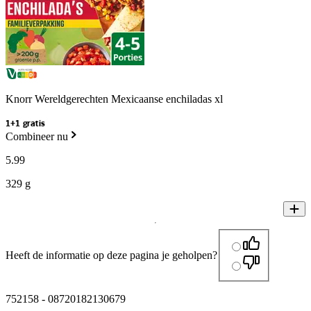
Knorr Wereldgerechten Mexicaanse enchiladas xl
1+1 gratis
Combineer nu
5
.
99
329 g
Heeft de informatie op deze pagina je geholpen?
752158
-
08720182130679