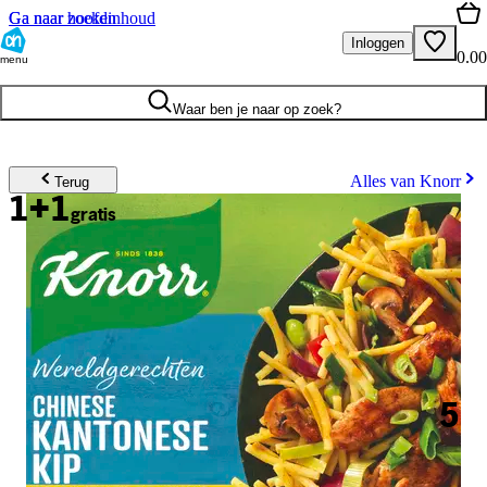
Ga naar hoofdinhoud
Ga naar zoeken
Inloggen
0.00
menu
Waar ben je naar op zoek?
Alles van Knorr
Terug
1+1
gratis
5
.