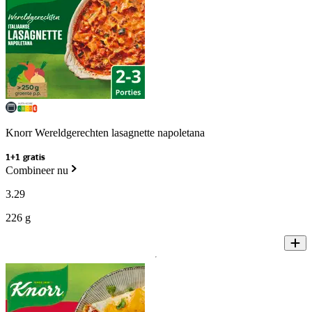
Knorr Wereldgerechten lasagnette napoletana
1+1 gratis
Combineer nu
3
.
29
226 g