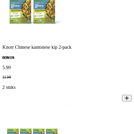
Knorr Chinese kantonese kip 2-pack
BONUS
5
.
99
11
.
98
2 stuks