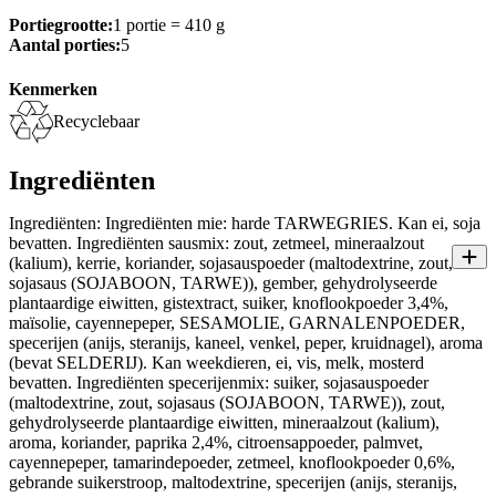
Portiegrootte:
1 portie = 410 g
Aantal porties:
5
Kenmerken
Recyclebaar
Ingrediënten
Ingrediënten: Ingrediënten mie: harde TARWEGRIES. Kan ei, soja
bevatten. Ingrediënten sausmix: zout, zetmeel, mineraalzout
(kalium), kerrie, koriander, sojasauspoeder (maltodextrine, zout,
sojasaus (SOJABOON, TARWE)), gember, gehydrolyseerde
plantaardige eiwitten, gist­extract, suiker, knoflookpoeder 3,4%,
maïsolie, cayennepeper, SESAMOLIE, GARNALENPOEDER,
specerijen (anijs, steranijs, kaneel, venkel, peper, kruidnagel), aroma
(bevat SELDERIJ). Kan weekdieren, ei, vis, melk, mosterd
bevatten. Ingrediënten specerijenmix: suiker, sojasauspoeder
(maltodextrine, zout, sojasaus (SOJABOON, TARWE)), zout,
gehydrolyseerde plantaardige eiwitten, mineraalzout (kalium),
aroma, koriander, paprika 2,4%, citroensap­poeder, palmvet,
cayennepeper, tamarindepoeder, zetmeel, knoflookpoeder 0,6%,
gebrande suikerstroop, maltodextrine, specerijen (anijs, steranijs,