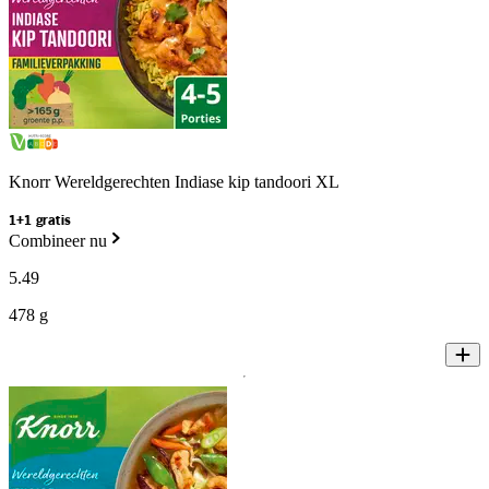
Knorr Wereldgerechten Indiase kip tandoori XL
1+1 gratis
Combineer nu
5
.
49
478 g