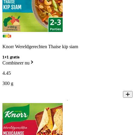
Knorr Wereldgerechten Thaise kip siam
1+1 gratis
Combineer nu
4
.
45
300 g