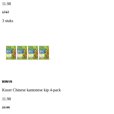
11
.
98
17
.
97
3 stuks
BONUS
Knorr Chinese kantonese kip 4-pack
11
.
98
23
.
96