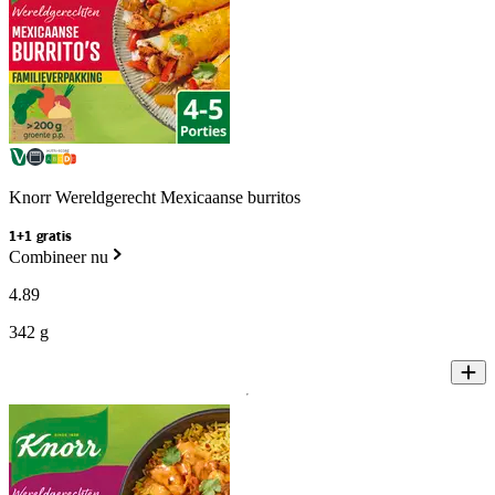
Knorr Wereldgerecht Mexicaanse burritos
1+1 gratis
Combineer nu
4
.
89
342 g