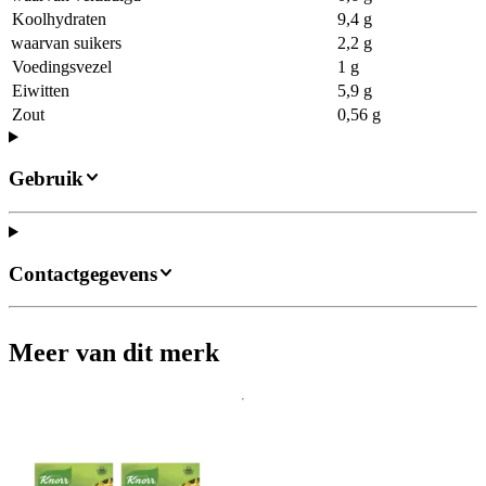
Koolhydraten
9,4 g
waarvan suikers
2,2 g
Voedingsvezel
1 g
Eiwitten
5,9 g
Zout
0,56 g
Gebruik
Contactgegevens
Meer van dit merk