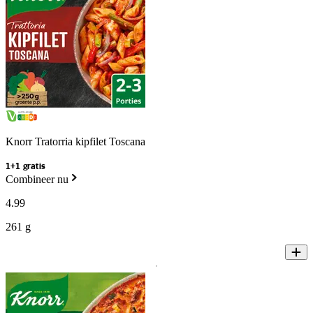
Knorr Tratorria kipfilet Toscana
1+1 gratis
Combineer nu
4
.
99
261 g