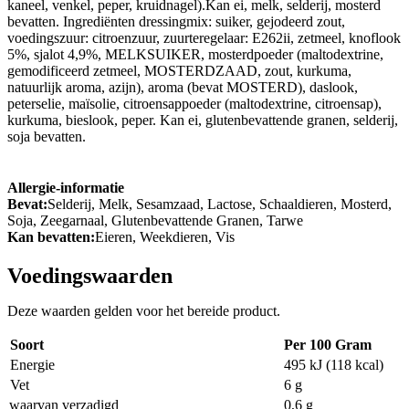
kaneel, venkel, peper, kruidnagel).Kan ei, melk, selderij, mosterd
bevatten. Ingrediënten dressingmix: suiker, gejodeerd zout,
voedingszuur: citroenzuur, zuurteregelaar: E262ii, zetmeel, knoflook
5%, sjalot 4,9%, MELKSUIKER, mosterdpoeder (maltodextrine,
gemodificeerd zetmeel, MOSTERDZAAD, zout, kurkuma,
natuurlijk aroma, azijn), aroma (bevat MOSTERD), daslook,
peterselie, maïsolie, citroen­sappoeder (maltodextrine, citroensap),
kurkuma, bieslook, peper. Kan ei, glutenbevattende granen, selderij,
soja bevatten.
Allergie-informatie
Bevat:
Selderij, Melk, Sesamzaad, Lactose, Schaaldieren, Mosterd,
Soja, Zeegarnaal, Glutenbevattende Granen, Tarwe
Kan bevatten:
Eieren, Weekdieren, Vis
Voedingswaarden
Deze waarden gelden voor het bereide product.
Soort
Per 100 Gram
Energie
495 kJ (118 kcal)
Vet
6 g
waarvan verzadigd
0,6 g