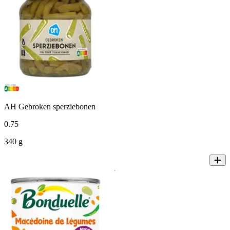
AH Gebroken sperziebonen
0
.
75
340 g