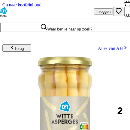
Ga naar hoofdinhoud
Ga naar zoeken
Inloggen
0.
menu
Waar ben je naar op zoek?
Alles van AH
Terug
2
.