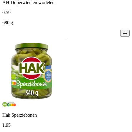
AH Doperwten en wortelen
0
.
59
680 g
Hak Sperziebonen
1
.
95