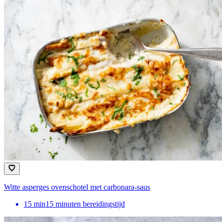
Witte asperges ovenschotel met carbonara-saus
15
min
15 minuten bereidingstijd