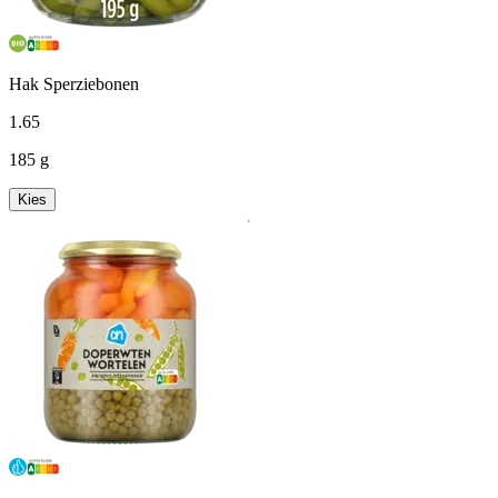
Hak Sperziebonen
1
.
65
185 g
Kies