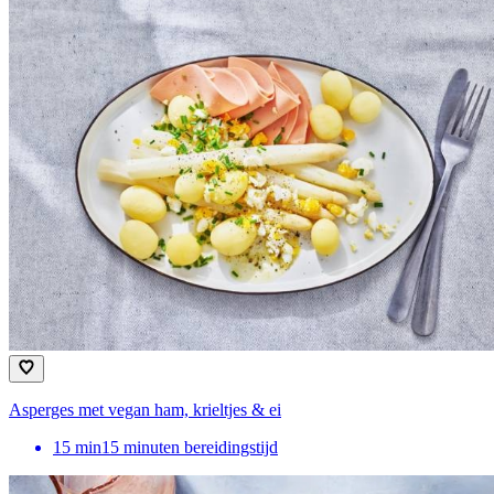
Asperges met vegan ham, krieltjes & ei
15
min
15 minuten bereidingstijd