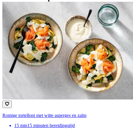
Romige tortelloni met witte asperges en zalm
15
min
15 minuten bereidingstijd