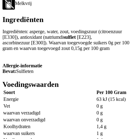
Melkvrij
Ingrediënten
Ingrediënten: asperge, water, zout, voedingszuur (citroenzuur
[E330]), antioxidant (natriumdi
sulfiet
[E223],
ascorbinezuur [E300]). Waarvan toegevoegde suikers 0g per 100
gram en waarvan toegevoegd zout 0,15g per 100 gram
Allergie-informatie
Bevat:
Sulfieten
Voedingswaarden
Soort
Per 100 Gram
Energie
63 kJ (15 kcal)
Vet
0 g
waarvan verzadigd
0 g
waarvan onverzadigd
0 g
Koolhydraten
1,4 g
waarvan suikers
1 g