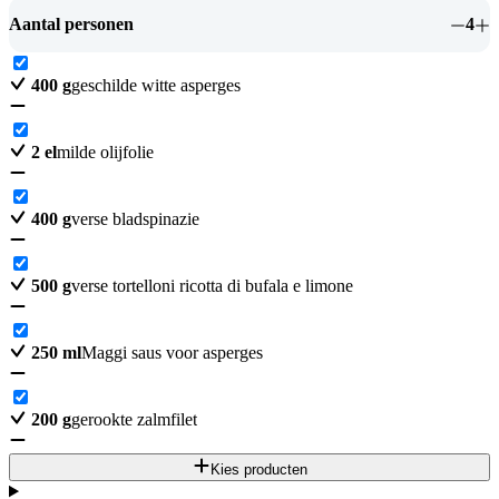
Aantal personen
4
400
g
geschilde witte asperges
2
el
milde olijfolie
400
g
verse bladspinazie
500
g
verse tortelloni ricotta di bufala e limone
250
ml
Maggi saus voor asperges
200
g
gerookte zalmfilet
Kies producten