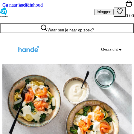
Ga naar hoofdinhoud
Ga naar zoeken
Inloggen
0.00
menu
Waar ben je naar op zoek?
Overzicht