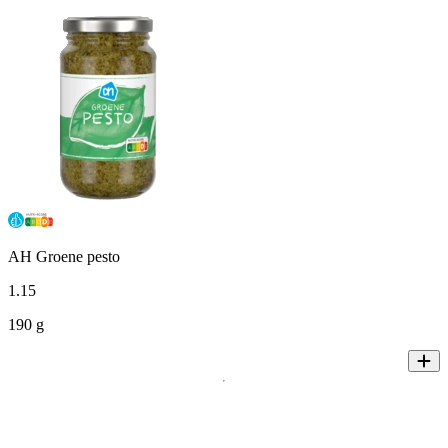
AH Groene pesto
1
.
15
190 g