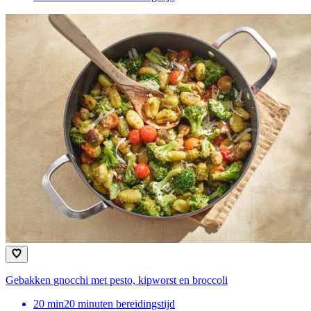
Gebakken gnocchi met pesto, kipworst en broccoli
20
min
20 minuten bereidingstijd