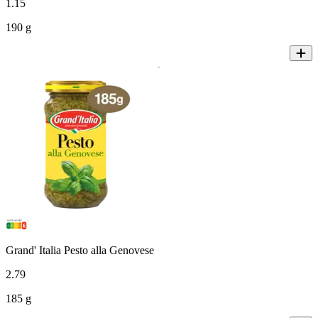
1
.
15
190 g
Grand' Italia Pesto alla Genovese
2
.
79
185 g