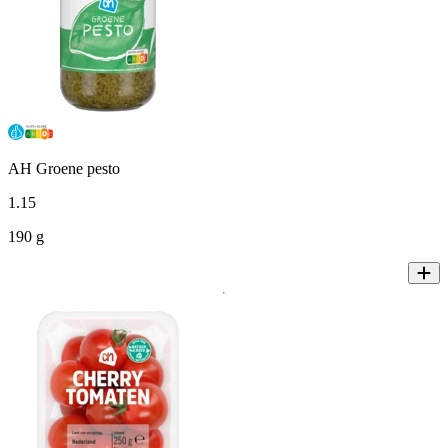
AH Groene pesto
1
.
15
190 g