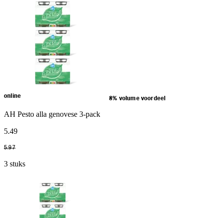
online
8% volume voordeel
AH Pesto alla genovese 3-pack
5
.
49
5
.
97
3 stuks