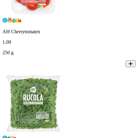
AH Cherrytomaten
1
.
09
250 g