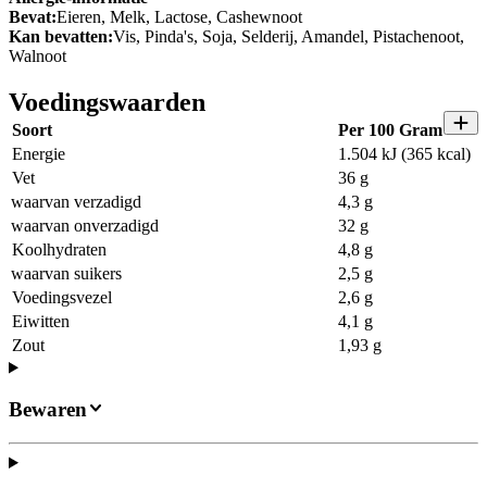
Bevat:
Eieren, Melk, Lactose, Cashewnoot
Kan bevatten:
Vis, Pinda's, Soja, Selderij, Amandel, Pistachenoot,
Walnoot
Voedingswaarden
Soort
Per 100 Gram
Energie
1.504 kJ (365 kcal)
Vet
36 g
waarvan verzadigd
4,3 g
waarvan onverzadigd
32 g
Koolhydraten
4,8 g
waarvan suikers
2,5 g
Voedingsvezel
2,6 g
Eiwitten
4,1 g
Zout
1,93 g
Bewaren