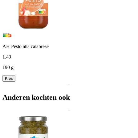
AH Pesto alla calabrese
1
.
49
190 g
Kies
Anderen kochten ook