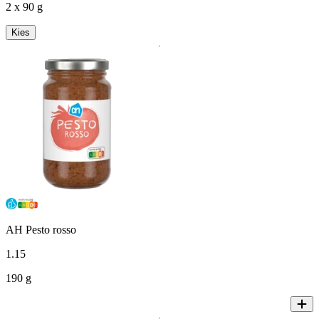
2 x 90 g
Kies
AH Pesto rosso
1
.
15
190 g