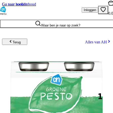
Ga naar hoofdinhoud
Ga naar zoeken
Inloggen
0.
menu
Waar ben je naar op zoek?
Alles van AH
Terug
1
.