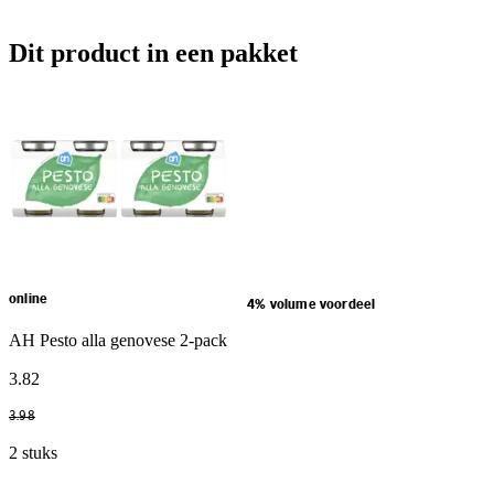
Dit product in een pakket
online
4% volume voordeel
AH Pesto alla genovese 2-pack
3
.
82
3
.
98
2 stuks