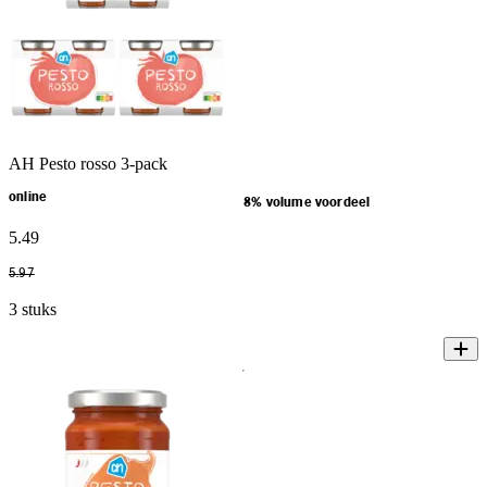
AH Pesto rosso 3-pack
online
8% volume voordeel
5
.
49
5
.
97
3 stuks