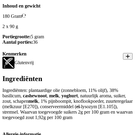
Inhoud en gewicht
180 Gram
2 x 90 g
Portiegrootte:
5 gram
Aantal porties:
36
Kenmerken
Glutenvrij
Ingrediënten
Ingrediënten: plantaardige olie (zonnebloem, 11% olijf), 38%
basilicum,
cashewnoot
,
melk
,
yoghurt
, natuurlijk aroma, suiker,
zout, schapen
melk
, 1% pijnboompit, knoflookpoeder, zuurteregelaar
(melkzuur [E270]), conserveermiddel (
ei
-lysozym [E1.105]),
stremsel. Waarvan toegevoegde suikers 2g per 100 gram en waarvan
toegevoegd zout 1,92g per 100 gram
Allergie-informatie