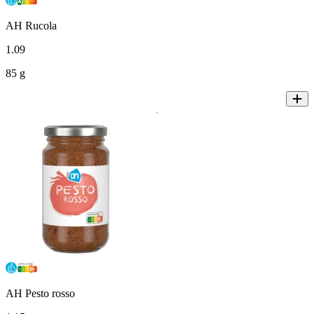
AH Rucola
1
.
09
85 g
AH Pesto rosso