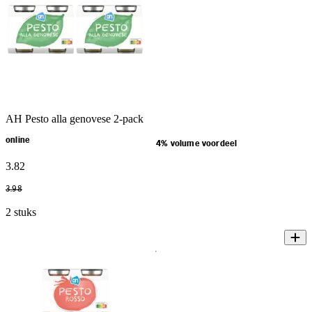
AH Pesto alla genovese 2-pack
online
4% volume voordeel
3
.
82
3
.
98
2 stuks