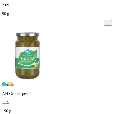
2
.
69
90 g
AH Groene pesto
1
.
15
190 g