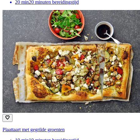
20
min
20 minuten bereidingstijd
Plaattaart met gegrilde groenten