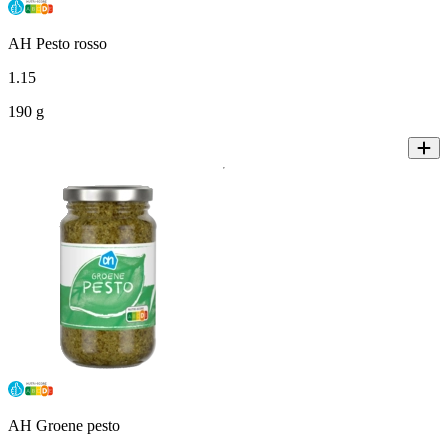
AH Pesto rosso
1
.
15
190 g
AH Groene pesto