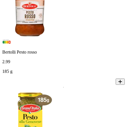
Bertolli Pesto rosso
2
.
99
185 g