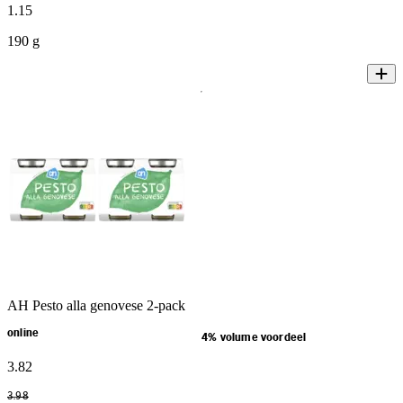
1
.
15
190 g
AH Pesto alla genovese 2-pack
online
4% volume voordeel
3
.
82
3
.
98