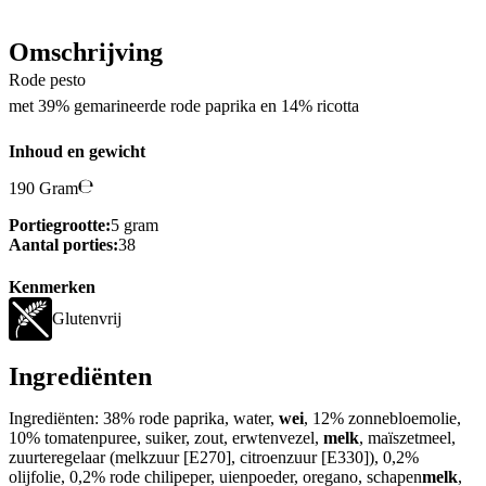
Omschrijving
Rode pesto
met 39% gemarineerde rode paprika en 14% ricotta
Inhoud en gewicht
190 Gram
Portiegrootte:
5 gram
Aantal porties:
38
Kenmerken
Glutenvrij
Ingrediënten
Ingrediënten: 38% rode paprika, water,
wei
, 12% zonnebloemolie,
10% tomatenpuree, suiker, zout, erwtenvezel,
melk
, maïszetmeel,
zuurteregelaar (melkzuur [E270], citroenzuur [E330]), 0,2%
olijfolie, 0,2% rode chilipeper, uienpoeder, oregano, schapen
melk
,