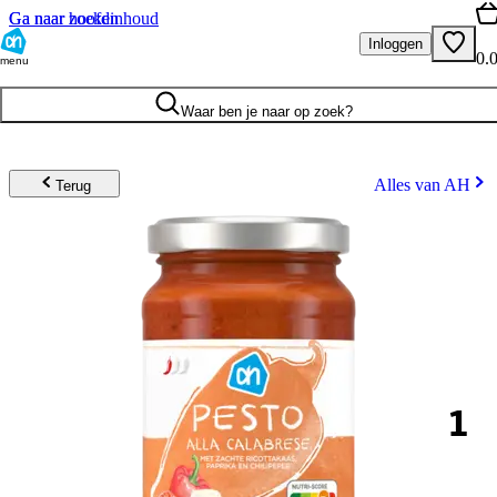
Ga naar hoofdinhoud
Ga naar zoeken
Inloggen
0.
menu
Waar ben je naar op zoek?
Alles van AH
Terug
1
.