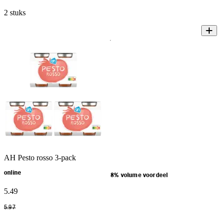
2 stuks
AH Pesto rosso 3-pack
online
8% volume voordeel
5
.
49
5
.
97