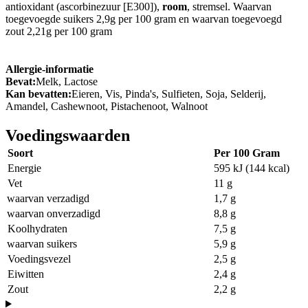
antioxidant (ascorbinezuur [E300]),
room
, stremsel. Waarvan
toegevoegde suikers 2,9g per 100 gram en waarvan toegevoegd
zout 2,21g per 100 gram
Allergie-informatie
Bevat:
Melk, Lactose
Kan bevatten:
Eieren, Vis, Pinda's, Sulfieten, Soja, Selderij,
Amandel, Cashewnoot, Pistachenoot, Walnoot
Voedingswaarden
Soort
Per 100 Gram
Energie
595 kJ (144 kcal)
Vet
11 g
waarvan verzadigd
1,7 g
waarvan onverzadigd
8,8 g
Koolhydraten
7,5 g
waarvan suikers
5,9 g
Voedingsvezel
2,5 g
Eiwitten
2,4 g
Zout
2,2 g