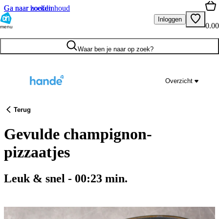
Ga naar hoofdinhoud
Ga naar zoeken
Inloggen
0.00
menu
Waar ben je naar op zoek?
Overzicht
Terug
Gevulde champignon-
pizzaatjes
Leuk & snel
-
00:23
min.