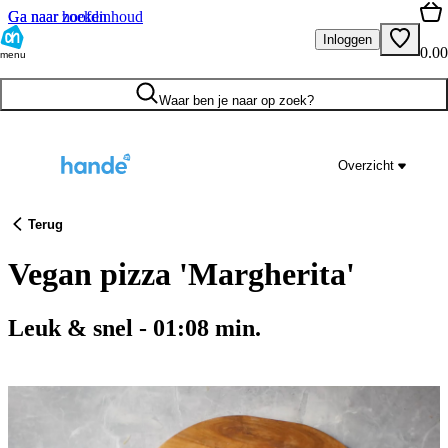
Ga naar hoofdinhoud
Ga naar zoeken
Inloggen
0.00
menu
Waar ben je naar op zoek?
Overzicht
Terug
Vegan pizza 'Margherita'
Leuk & snel
-
01:08
min.