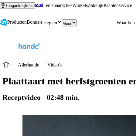
Ga naar hoofdinhoud
Ga naar zoeken
Win- en spaaracties
Winkels
Zakelijk
Klantenservice
Toegankelijkheid
Producten
Bonus
Recepten
Meer
Allerhande
Video's
Plaattaart met herfstgroenten e
Receptvideo
-
02:48
min.