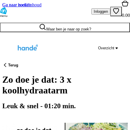
Ga naar hoofdinhoud
Ga naar zoeken
Inloggen
0.00
menu
Waar ben je naar op zoek?
Overzicht
Terug
Zo doe je dat: 3 x
koolhydraatarm
Leuk & snel
-
01:20
min.