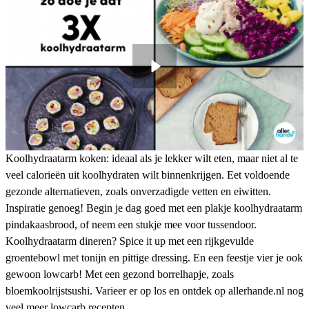
Koolhydraatarm koken: ideaal als je lekker wilt eten, maar niet al te
veel calorieën uit koolhydraten wilt binnenkrijgen. Eet voldoende
gezonde alternatieven, zoals onverzadigde vetten en eiwitten.
Inspiratie genoeg! Begin je dag goed met een plakje koolhydraatarm
pindakaasbrood, of neem een stukje mee voor tussendoor.
Koolhydraatarm dineren? Spice it up met een rijkgevulde
groentebowl met tonijn en pittige dressing. En een feestje vier je ook
gewoon lowcarb! Met een gezond borrelhapje, zoals
bloemkoolrijstsushi. Varieer er op los en ontdek op allerhande.nl nog
veel meer lowcarb recepten.