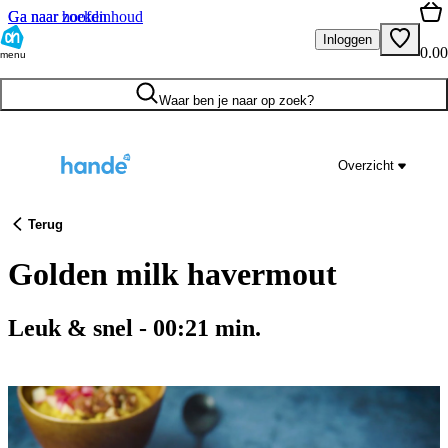
Ga naar hoofdinhoud
Ga naar zoeken
Inloggen
0.00
menu
Waar ben je naar op zoek?
Overzicht
Terug
Golden milk havermout
Leuk & snel
-
00:21
min.