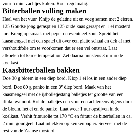
vuur 5 min. zachtjes koken. Roer regelmatig.
Bitterballen vulling maken
Haal van het vuur. Knijp de gelatine uit en voeg samen met 2 eieren,
125 Goudse jong geraspt en 125 oude kaas geraspt en 1 el mosterd
toe. Breng op smaak met peper en eventueel zout. Spreid het
kaasmengsel met een spatel uit over een platte schaal en dek af met
vershoudfolie om te voorkomen dat er een vel ontstaat. Laat
afkoelen tot kamertemperatuur. Zet daarna minstens 3 uur in de
koelkast.
Kaasbitterballen bakken
Doe 30 g bloem in een diep bord. Klop 1 ei los in een ander diep
e
bord. Doe 80 g panko in een 3
diep bord. Maak van het
kaasmengsel met de ijsbolletjestang balletjes ter grootte van een
flinke walnoot. Rol de balletjes een voor een achtereenvolgens door
de bloem, het ei en de panko. Laat weer 1 uur opstijven in de
koelkast. Verhit frituurolie tot 170 °C en frituur de bitterballen in ca.
2 min. goudgeel. Laat uitlekken op keukenpapier. Serveer met de
rest van de Zaanse mosterd.