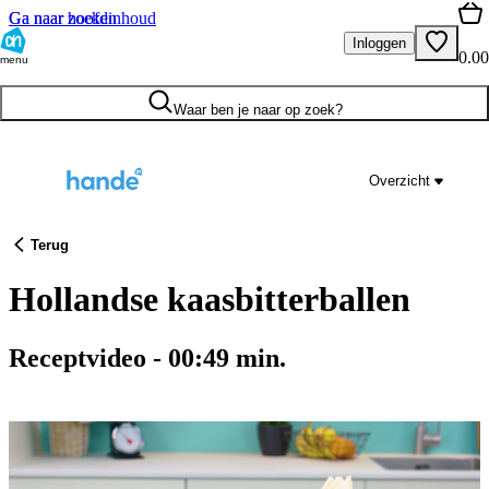
Ga naar hoofdinhoud
Ga naar zoeken
Inloggen
0.00
menu
Waar ben je naar op zoek?
Overzicht
Terug
Hollandse kaasbitterballen
Receptvideo
-
00:49
min.