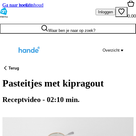
Ga naar hoofdinhoud
Ga naar zoeken
Inloggen
0.00
menu
Waar ben je naar op zoek?
Overzicht
Terug
Pasteitjes met kipragout
Receptvideo
-
02:10
min.