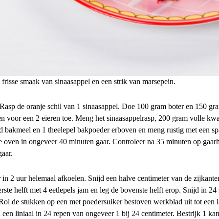
 frisse smaak van sinaasappel en een strik van marsepein.
asp de oranje schil van 1 sinaasappel. Doe 100 gram boter en 150 gra
n voor een 2 eieren toe. Meng het sinaasappelrasp, 200 gram volle kwar
d bakmeel en 1 theelepel bakpoeder erboven en meng rustig met een spat
 oven in ongeveer 40 minuten gaar. Controleer na 35 minuten op gaarhei
gaar.
 in 2 uur helemaal afkoelen. Snijd een halve centimeter van de zijkante
te helft met 4 eetlepels jam en leg de bovenste helft erop. Snijd in 24 
Rol de stukken op een met poedersuiker bestoven werkblad uit tot een l
en liniaal in 24 repen van ongeveer 1 bij 24 centimeter. Bestrijk 1 ka