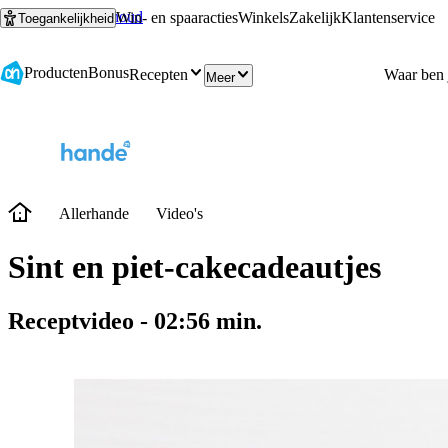
Ga naar hoofdinhoud
Ga naar zoeken
Win- en spaaracties
Winkels
Zakelijk
Klantenservice
Toegankelijkheid
Producten
Bonus
Recepten
Meer
Allerhande
Video's
Sint en piet-cakecadeautjes
Receptvideo
-
02:56
min.