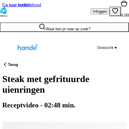
Ga naar hoofdinhoud
Ga naar zoeken
Inloggen
0.00
menu
Waar ben je naar op zoek?
Overzicht
Terug
Steak met gefrituurde
uienringen
Receptvideo
-
02:48
min.