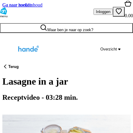
Ga naar hoofdinhoud
Ga naar zoeken
Inloggen
0.00
menu
Waar ben je naar op zoek?
Overzicht
Terug
Lasagne in a jar
Receptvideo
-
03:28
min.