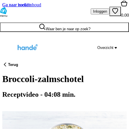
Ga naar hoofdinhoud
Ga naar zoeken
Inloggen
0.00
menu
Waar ben je naar op zoek?
Overzicht
Terug
Broccoli-zalmschotel
Receptvideo
-
04:08
min.