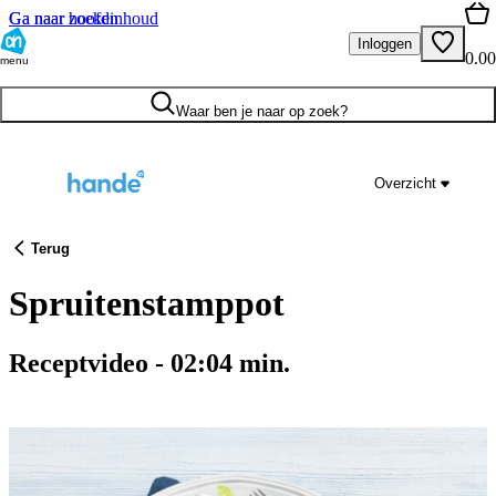
Ga naar hoofdinhoud
Ga naar zoeken
Inloggen
0.00
menu
Waar ben je naar op zoek?
Overzicht
Terug
Spruitenstamppot
Receptvideo
-
02:04
min.