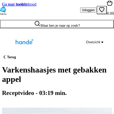
Ga naar hoofdinhoud
Ga naar zoeken
Inloggen
0.00
menu
Waar ben je naar op zoek?
Overzicht
Terug
Varkenshaasjes met gebakken
appel
Receptvideo
-
03:19
min.