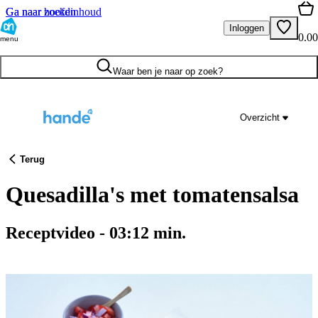
Ga naar hoofdinhoud
Ga naar zoeken
Inloggen
0.00
menu
Waar ben je naar op zoek?
Overzicht
Terug
Quesadilla's met tomatensalsa
Receptvideo
-
03:12
min.