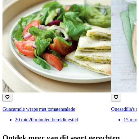
Guacamole wraps met tomatensalade
Quesadilla's 
20
min
20 minuten bereidingstijd
15
min
Ontdek meer van dit soort gerechten