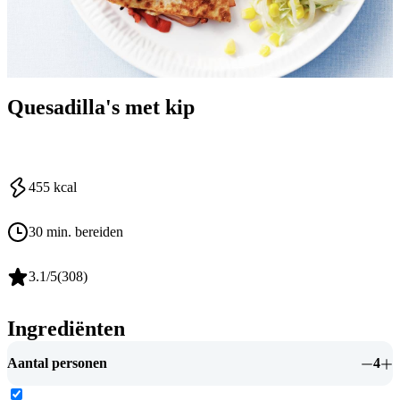
Quesadilla's met kip
455
kcal
30 min. bereiden
3.1
/5
(
308
)
Ingrediënten
Aantal personen
4