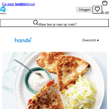
Ga naar hoofdinhoud
Ga naar zoeken
Inloggen
0.00
menu
Waar ben je naar op zoek?
Overzicht