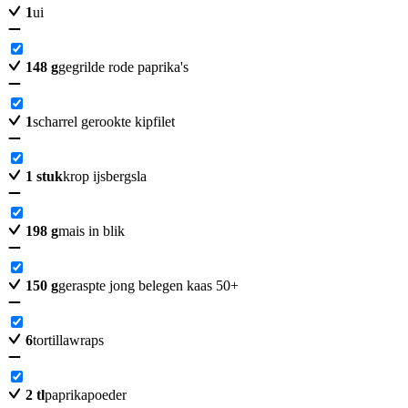
1
ui
148
g
gegrilde rode paprika's
1
scharrel gerookte kipfilet
1
stuk
krop ijsbergsla
198
g
mais in blik
150
g
geraspte jong belegen kaas 50+
6
tortillawraps
2
tl
paprikapoeder