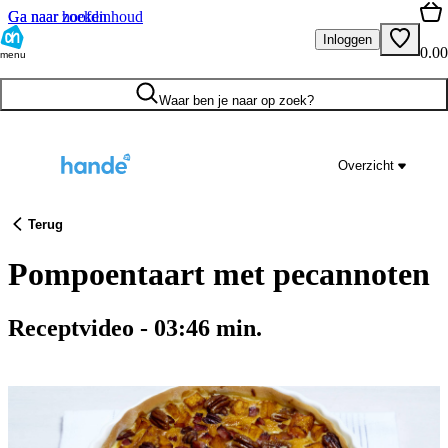
Ga naar hoofdinhoud
Ga naar zoeken
Inloggen
0.00
menu
Waar ben je naar op zoek?
Overzicht
Terug
Pompoentaart met pecannoten
Receptvideo
-
03:46
min.