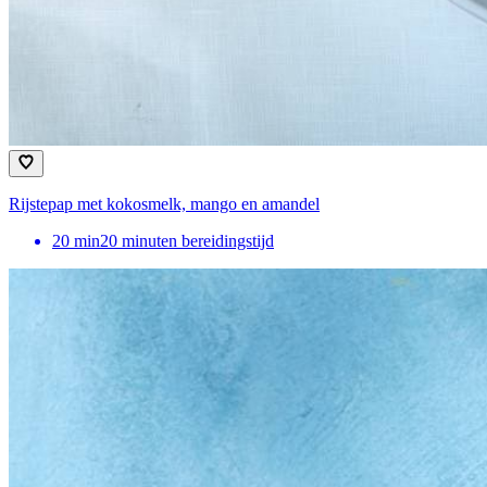
Rijstepap met kokosmelk, mango en amandel
20
min
20 minuten bereidingstijd