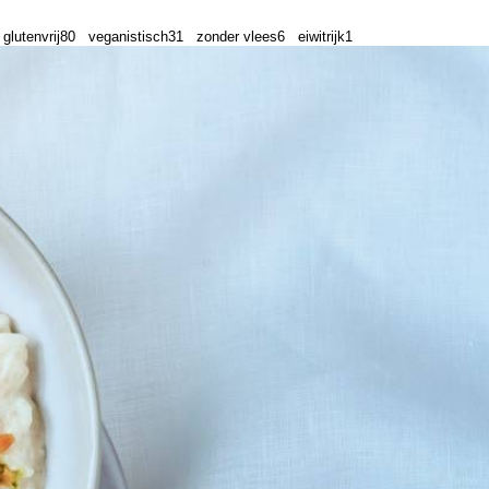
glutenvrij
80
veganistisch
31
zonder vlees
6
eiwitrijk
1