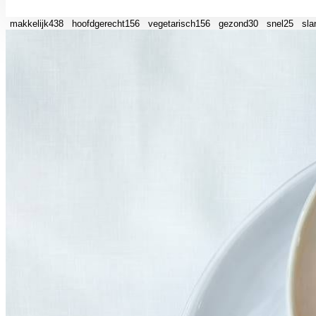
makkelijk
438
hoofdgerecht
156
vegetarisch
156
gezond
30
snel
25
sla