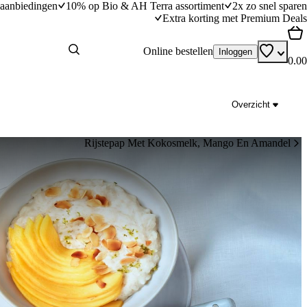
aanbiedingen
10% op Bio & AH Terra assortiment
2x zo snel sparen
Extra korting met Premium Deals
Online bestellen
Inloggen
0.00
Overzicht
Rijstepap Met Kokosmelk, Mango En Amandel