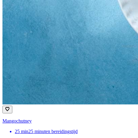
Mangochutney
25
min
25 minuten bereidingstijd