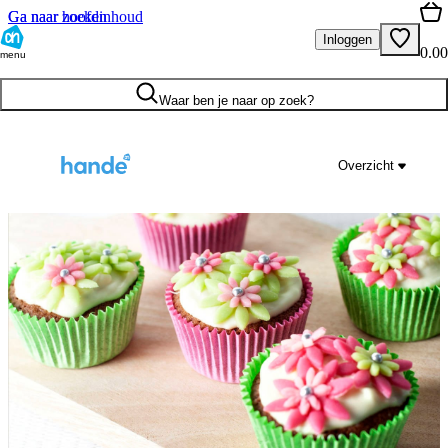
Ga naar hoofdinhoud
Ga naar zoeken
Inloggen
0.00
menu
Waar ben je naar op zoek?
Overzicht