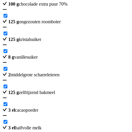
100
g
chocolade extra puur 70%
125
g
ongezouten roomboter
125
g
kristalsuiker
8
g
vanillesuiker
2
middelgrote scharreleieren
125
g
zelfrijzend bakmeel
3
el
cacaopoeder
3
el
halfvolle melk