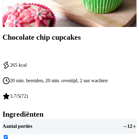
Chocolate chip cupcakes
265
kcal
20 min. bereiden
, 20 min. oventijd
, 2 uur wachten
3.7
/5
(
72
)
Ingrediënten
Aantal porties
12