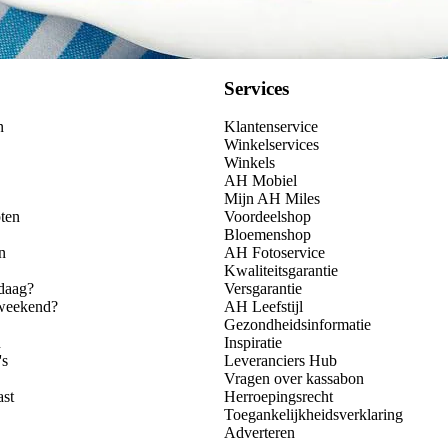
Services
n
Klantenservice
Winkelservices
Winkels
AH Mobiel
Mijn AH Miles
ten
Voordeelshop
Bloemenshop
n
AH Fotoservice
Kwaliteitsgarantie
daag?
Versgarantie
 weekend?
AH Leefstijl
Gezondheidsinformatie
n
Inspiratie
's
Leveranciers Hub
Vragen over kassabon
ast
Herroepingsrecht
Toegankelijkheidsverklaring
Adverteren