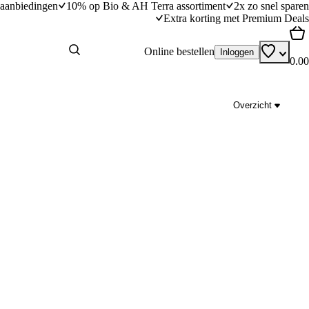
aanbiedingen
10% op Bio & AH Terra assortiment
2x zo snel sparen
Extra korting met Premium Deals
Online bestellen
Inloggen
0.00
Overzicht
jn
Lasagne met tonijn en courgette
dingstijd
20
min
20 minuten bereidingstijd