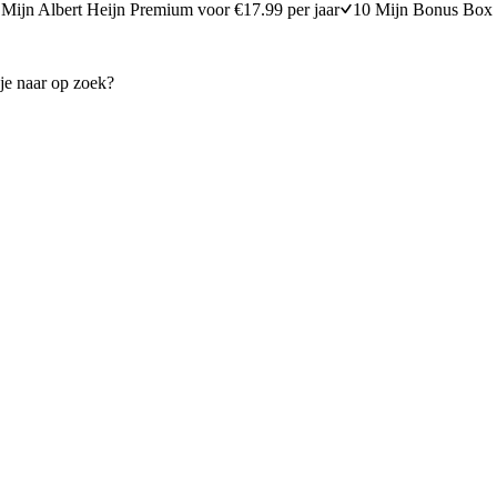
Mijn Albert Heijn Premium voor €17.99 per jaar
10 Mijn Bonus Box 
schotel met tonijn
Romige ovenschotel met toni
15 minuten bereidingstijd
20
min
20 minuten berei