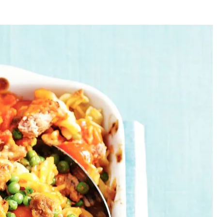
4
l.
n erbij en schep voorzichtig om.