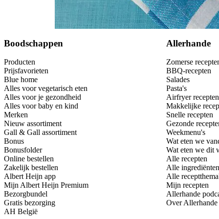
Bewaar
Boodschappen
Allerhande
Producten
Zomerse recepte
Prijsfavorieten
BBQ-recepten
Blue home
Salades
Alles voor vegetarisch eten
Pasta's
Alles voor je gezondheid
Airfryer recepten
Alles voor baby en kind
Makkelijke recep
Merken
Snelle recepten
Nieuw assortiment
Gezonde recepte
Gall & Gall assortiment
Weekmenu's
Bonus
Wat eten we van
Bonusfolder
Wat eten we dit
Online bestellen
Alle recepten
Zakelijk bestellen
Alle ingrediënte
Albert Heijn app
Alle receptthema
Mijn Albert Heijn Premium
Mijn recepten
Bezorgbundel
Allerhande podc
Gratis bezorging
Over Allerhande
AH België