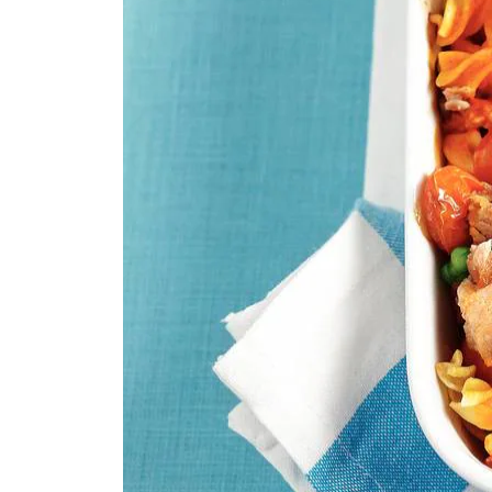
100
g
geraspte belegen kaas
Dit heb je nodig