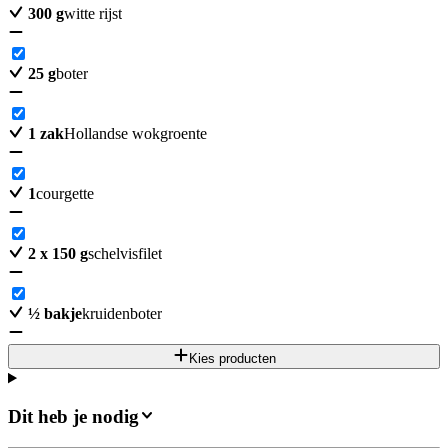
300
g
witte rijst
25
g
boter
1
zak
Hollandse wokgroente
1
courgette
2
x 150 g
schelvisfilet
½
bakje
kruidenboter
Kies producten
Dit heb je nodig