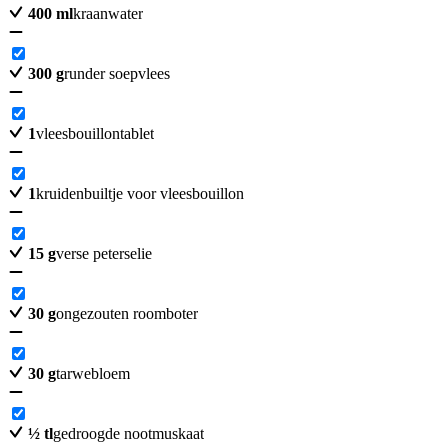
400
ml
kraanwater
300
g
runder soepvlees
1
vleesbouillontablet
1
kruidenbuiltje voor vleesbouillon
15
g
verse peterselie
30
g
ongezouten roomboter
30
g
tarwebloem
½
tl
gedroogde nootmuskaat