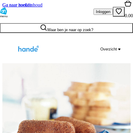
Ga naar hoofdinhoud
Ga naar zoeken
Inloggen
0.00
menu
Waar ben je naar op zoek?
Overzicht