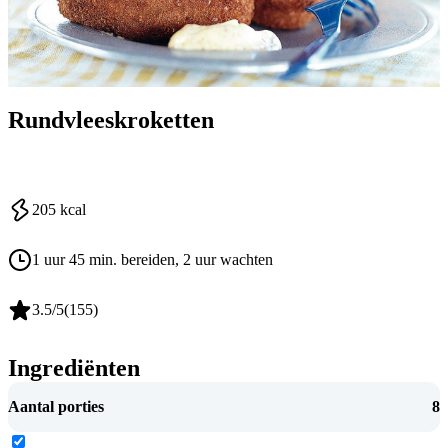
Rundvleeskroketten
205
kcal
1 uur 45 min. bereiden
, 2 uur wachten
3.5
/5
(
155
)
Ingrediënten
Aantal porties
8