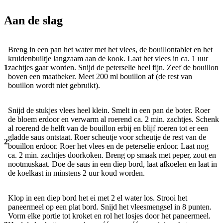
Aan de slag
Breng in een pan het water met het vlees, de bouillontablet en het
kruidenbuiltje langzaam aan de kook. Laat het vlees in ca. 1 uur
1
zachtjes gaar worden. Snijd de peterselie heel fijn. Zeef de bouillon
boven een maatbeker. Meet 200 ml bouillon af (de rest van
bouillon wordt niet gebruikt).
Snijd de stukjes vlees heel klein. Smelt in een pan de boter. Roer
de bloem erdoor en verwarm al roerend ca. 2 min. zachtjes. Schenk
al roerend de helft van de bouillon erbij en blijf roeren tot er een
gladde saus ontstaat. Roer scheutje voor scheutje de rest van de
2
bouillon erdoor. Roer het vlees en de peterselie erdoor. Laat nog
ca. 2 min. zachtjes doorkoken. Breng op smaak met peper, zout en
nootmuskaat. Doe de saus in een diep bord, laat afkoelen en laat in
de koelkast in minstens 2 uur koud worden.
Klop in een diep bord het ei met 2 el water los. Strooi het
paneermeel op een plat bord. Snijd het vleesmengsel in 8 punten.
Vorm elke portie tot kroket en rol het losjes door het paneermeel.