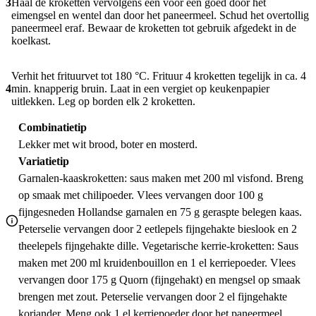
3
Haal de kroketten vervolgens één voor één goed door het
eimengsel en wentel dan door het paneermeel. Schud het overtollig
paneermeel eraf. Bewaar de kroketten tot gebruik afgedekt in de
koelkast.
Verhit het frituurvet tot 180 °C. Frituur 4 kroketten tegelijk in ca. 4
4
min. knapperig bruin. Laat in een vergiet op keukenpapier
uitlekken. Leg op borden elk 2 kroketten.
Combinatietip
Lekker met wit brood, boter en mosterd.
Variatietip
Garnalen-kaaskroketten: saus maken met 200 ml visfond. Breng
op smaak met chilipoeder. Vlees vervangen door 100 g
fijngesneden Hollandse garnalen en 75 g geraspte belegen kaas.
Peterselie vervangen door 2 eetlepels fijngehakte bieslook en 2
theelepels fijngehakte dille. Vegetarische kerrie-kroketten: Saus
maken met 200 ml kruidenbouillon en 1 el kerriepoeder. Vlees
vervangen door 175 g Quorn (fijngehakt) en mengsel op smaak
brengen met zout. Peterselie vervangen door 2 el fijngehakte
koriander. Meng ook 1 el kerriepoeder door het paneermeel.