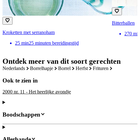
Bitterballen
Kroketten met serranoham
270
mi
25
min
25 minuten bereidingstijd
Ontdek meer van dit soort gerechten
nederlands
borrelhapje
borrel
herfst
frituren
Ook te zien in
2000 nr. 11 - Het heerlijke avondje
Boodschappen
Allerhande