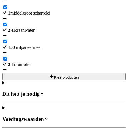
1
middelgroot scharrelei
2
el
kraanwater
150
ml
paneermeel
2
l
frituurolie
Kies producten
Dit heb je nodig
Voedingswaarden