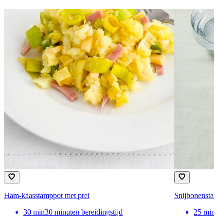
Ham-kaasstamppot met prei
Snijbonenstam
30
min
30 minuten bereidingstijd
25
min