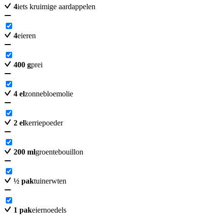
4
iets kruimige aardappelen
4
eieren
400
g
prei
4
el
zonnebloemolie
2
el
kerriepoeder
200
ml
groentebouillon
½
pak
tuinerwten
1
pak
eiernoedels