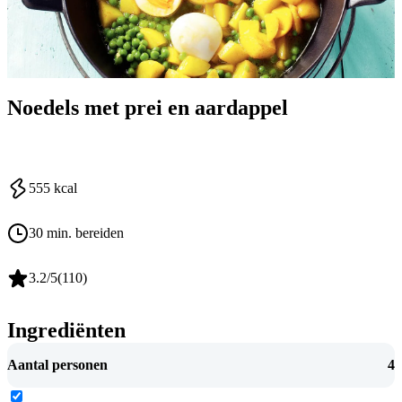
Noedels met prei en aardappel
555
kcal
30 min. bereiden
3.2
/5
(
110
)
Ingrediënten
Aantal personen
4