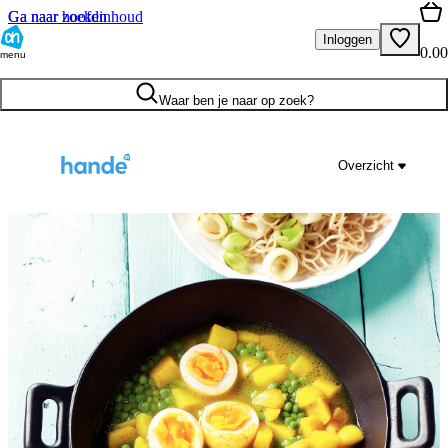
Ga naar hoofdinhoud
Ga naar zoeken
Inloggen
0.00
menu
Waar ben je naar op zoek?
Overzicht