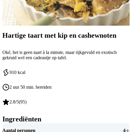
Hartige taart met kip en cashewnoten
Oké, het is geen taart à la minute, maar rijkgevuld en exotisch
gekruid wel een cadeautje op tafel.
910
kcal
2 uur 50 min. bereiden
2.8
/5
(
95
)
Ingrediënten
Aantal personen
4