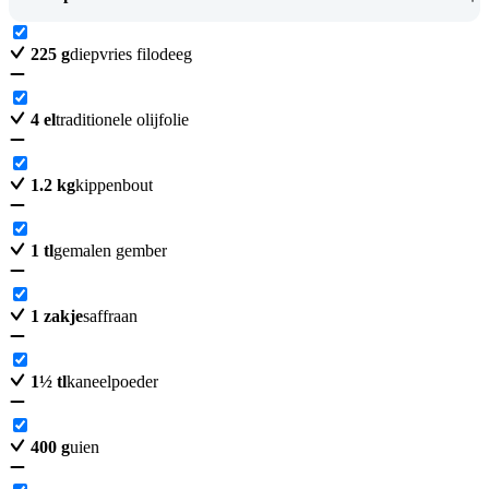
225
g
diepvries filodeeg
4
el
traditionele olijfolie
1.2
kg
kippenbout
1
tl
gemalen gember
1
zakje
saffraan
1
½
tl
kaneelpoeder
400
g
uien