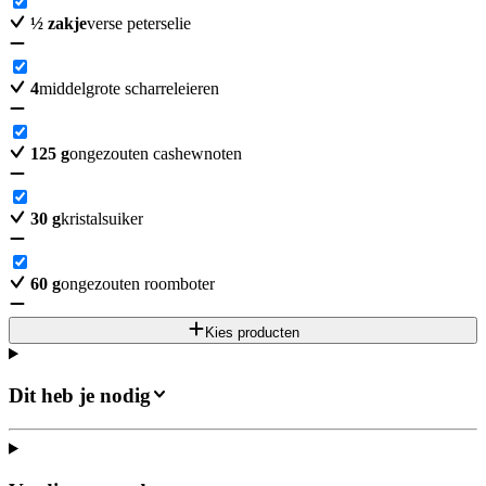
½
zakje
verse peterselie
4
middelgrote scharreleieren
125
g
ongezouten cashewnoten
30
g
kristalsuiker
60
g
ongezouten roomboter
Kies producten
Dit heb je nodig