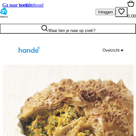
Ga naar hoofdinhoud
Ga naar zoeken
Inloggen
0.00
menu
Waar ben je naar op zoek?
Overzicht