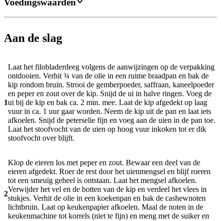
Voedingswaarden
Aan de slag
Laat het filobladerdeeg volgens de aanwijzingen op de verpakking
ontdooien. Verhit ¾ van de olie in een ruime braadpan en bak de
kip rondom bruin. Strooi de gemberpoeder, saffraan, kaneelpoeder
en peper en zout over de kip. Snijd de ui in halve ringen. Voeg de
1
ui bij de kip en bak ca. 2 min. mee. Laat de kip afgedekt op laag
vuur in ca. 1 uur gaar worden. Neem de kip uit de pan en laat iets
afkoelen. Snijd de peterselie fijn en voeg aan de uien in de pan toe.
Laat het stoofvocht van de uien op hoog vuur inkoken tot er dik
stoofvocht over blijft.
Klop de eieren los met peper en zout. Bewaar een deel van de
eieren afgedekt. Roer de rest door het uienmengsel en blijf roeren
tot een smeuïg geheel is ontstaan. Laat het mengsel afkoelen.
Verwijder het vel en de botten van de kip en verdeel het vlees in
2
stukjes. Verhit de olie in een koekenpan en bak de cashewnoten
lichtbruin. Laat op keukenpapier afkoelen. Maal de noten in de
keukenmachine tot korrels (niet te fijn) en meng met de suiker en