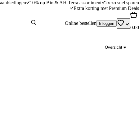
aanbiedingen
10% op Bio & AH Terra assortiment
2x zo snel sparen
Extra korting met Premium Deals
Online bestellen
Inloggen
0.00
Overzicht
Varkenshaas-appelspiesjes
dingstijd
25
min
25 minuten bereidingstijd