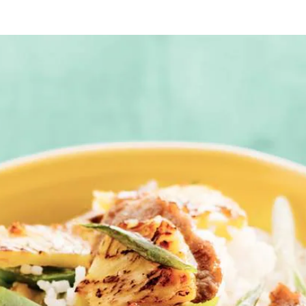
snijd het vruchtvlees in dunne plakken. Snijd de paprikaparten in schuin
 naar smaak toe. Voeg de varkenshaas toe en bedek aan alle kanten me
g vuur. Neem uit de wok. Maak de wok schoon, verhit er de rest van de
n. Lekker met witte rijst en een komkommersalade met taugé.