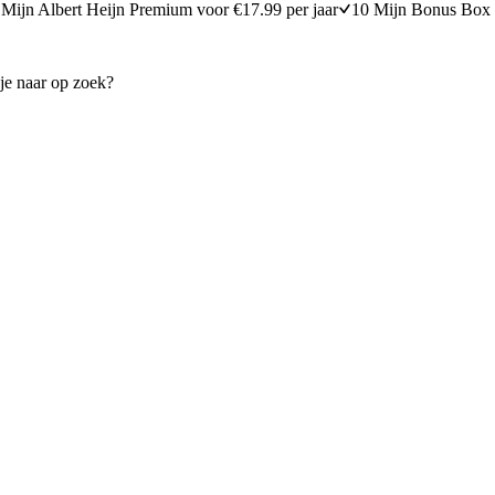
Mijn Albert Heijn Premium voor €17.99 per jaar
10 Mijn Bonus Box 
en noedels met varkenshaas in oestersaus
Gebakken rijst met ananas
15 minuten bereidingstijd
40
min
40 minuten berei