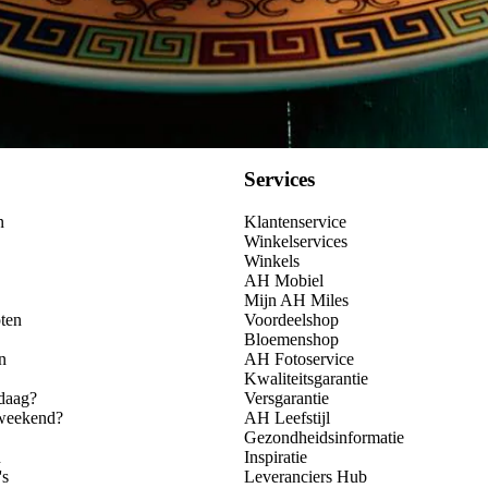
Services
n
Klantenservice
Winkelservices
Winkels
AH Mobiel
Mijn AH Miles
ten
Voordeelshop
Bloemenshop
n
AH Fotoservice
Kwaliteitsgarantie
daag?
Versgarantie
 weekend?
AH Leefstijl
Gezondheidsinformatie
n
Inspiratie
's
Leveranciers Hub