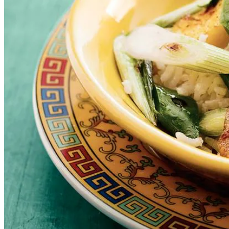
Paprika's schoonmaken
4
el
zonnebloemolie
Instructievideo
-
00:28
min.
1
zakje
bosui