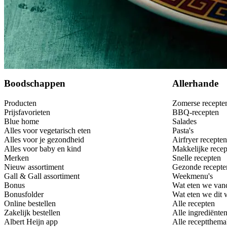
Bewaar
Boodschappen
Allerhande
Producten
Zomerse recepte
Prijsfavorieten
BBQ-recepten
Blue home
Salades
Alles voor vegetarisch eten
Pasta's
Alles voor je gezondheid
Airfryer recepten
Alles voor baby en kind
Makkelijke recep
Merken
Snelle recepten
Nieuw assortiment
Gezonde recepte
Gall & Gall assortiment
Weekmenu's
Bonus
Wat eten we van
Bonusfolder
Wat eten we dit
Online bestellen
Alle recepten
Zakelijk bestellen
Alle ingrediënte
Albert Heijn app
Alle receptthema