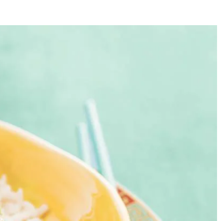
4
e, ruitvormige stukjes.
t bloem. Schud overtollige bloem af.
 olie in en roerbak de paprika 2 min. Voeg de ananas toe en bak 1