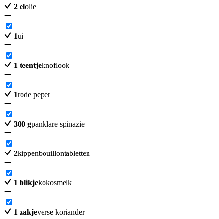
2
el
olie
1
ui
1
teentje
knoflook
1
rode peper
300
g
panklare spinazie
2
kippenbouillontabletten
1
blikje
kokosmelk
1
zakje
verse koriander