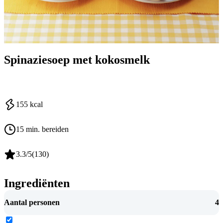
Spinaziesoep met kokosmelk
155
kcal
15 min. bereiden
3.3
/5
(
130
)
Ingrediënten
Aantal personen
4