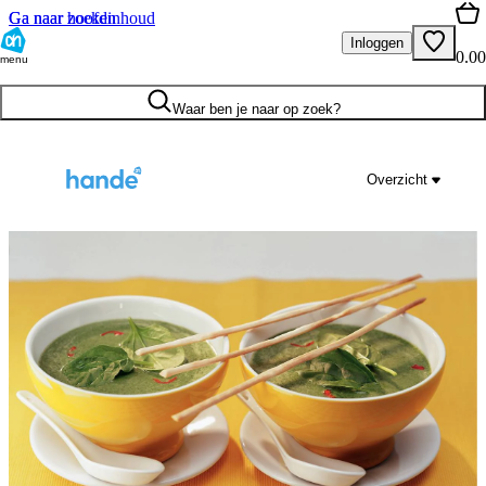
Ga naar hoofdinhoud
Ga naar zoeken
Inloggen
0.00
menu
Waar ben je naar op zoek?
Overzicht