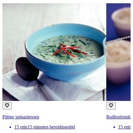
Pittige spinaziesoep
Buillonfondu
15
min
15 minuten bereidingstijd
15
min