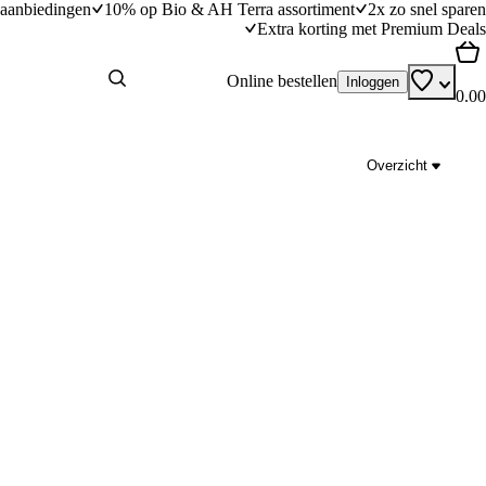
aanbiedingen
10% op Bio & AH Terra assortiment
2x zo snel sparen
Extra korting met Premium Deals
Online bestellen
Inloggen
0.00
Overzicht
n
Pommes Mazenod (aardappelgratin)
dingstijd
30
min
30 minuten bereidingstijd