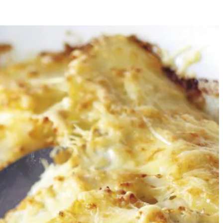
4
n om dakpansgewijs in de ovenschaal. Pers de knoflook tussen de
niumfolie.
e 20 min. op in een voorverwarmde oven op 180 °C.