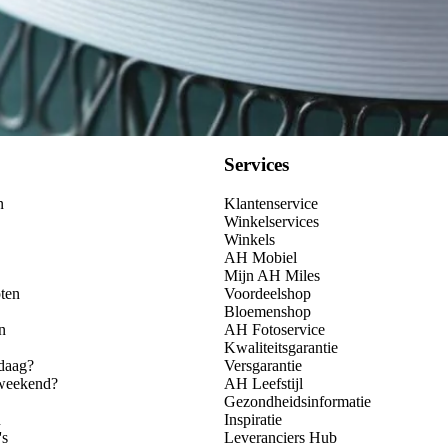
Services
n
Klantenservice
Winkelservices
Winkels
AH Mobiel
Mijn AH Miles
ten
Voordeelshop
Bloemenshop
n
AH Fotoservice
Kwaliteitsgarantie
daag?
Versgarantie
 weekend?
AH Leefstijl
Gezondheidsinformatie
n
Inspiratie
's
Leveranciers Hub