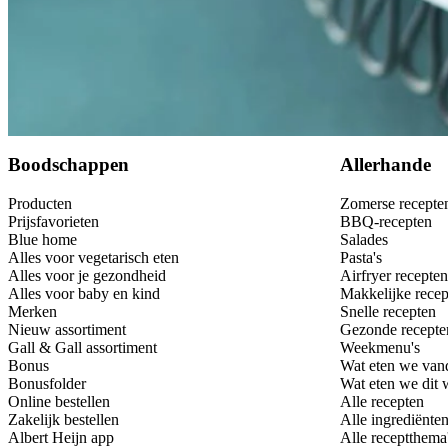
Bewaar
Boodschappen
Allerhande
Producten
Zomerse recepte
Prijsfavorieten
BBQ-recepten
Blue home
Salades
Alles voor vegetarisch eten
Pasta's
Alles voor je gezondheid
Airfryer recepten
Alles voor baby en kind
Makkelijke recep
Merken
Snelle recepten
Nieuw assortiment
Gezonde recepte
Gall & Gall assortiment
Weekmenu's
Bonus
Wat eten we van
Bonusfolder
Wat eten we dit
Online bestellen
Alle recepten
Zakelijk bestellen
Alle ingrediënte
Albert Heijn app
Alle receptthema