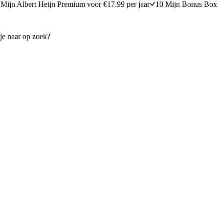
Mijn Albert Heijn Premium voor €17.99 per jaar
10 Mijn Bonus Box 
in met Gruyère
Paddenstoelen-aardappelgrati
15 minuten bereidingstijd
25
min
25 minuten berei