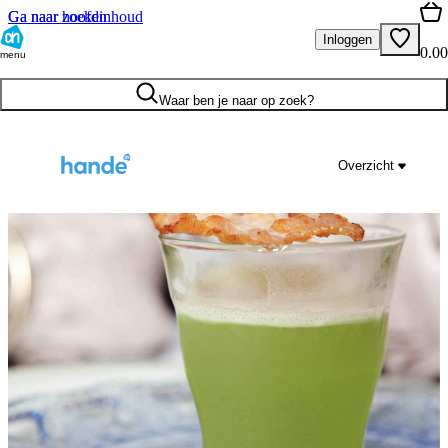
Ga naar hoofdinhoud
Ga naar zoeken
Inloggen
0.00
menu
Waar ben je naar op zoek?
Overzicht