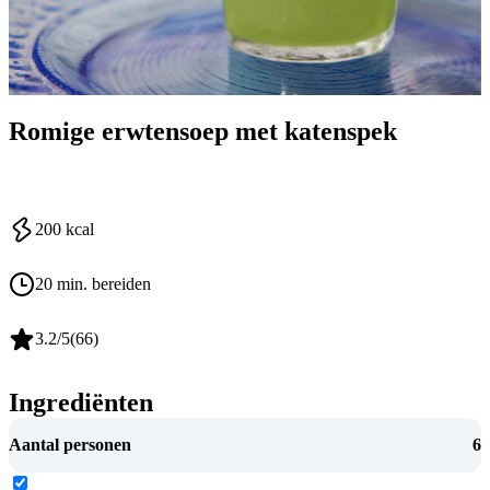
Romige erwtensoep met katenspek
200
kcal
20 min. bereiden
3.2
/5
(
66
)
Ingrediënten
Aantal personen
6