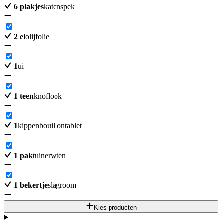
6
plakjes
katenspek
2
el
olijfolie
1
ui
1
teen
knoflook
1
kippenbouillontablet
1
pak
tuinerwten
1
bekertje
slagroom
Kies producten