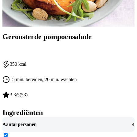
Geroosterde pompoensalade
350
kcal
15 min. bereiden
, 20 min. wachten
3.3
/5
(
53
)
Ingrediënten
Aantal personen
4