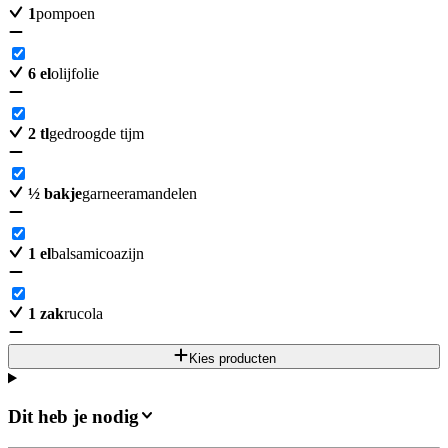
1
pompoen
6
el
olijfolie
2
tl
gedroogde tijm
½
bakje
garneeramandelen
1
el
balsamicoazijn
1
zak
rucola
Kies producten
Dit heb je nodig