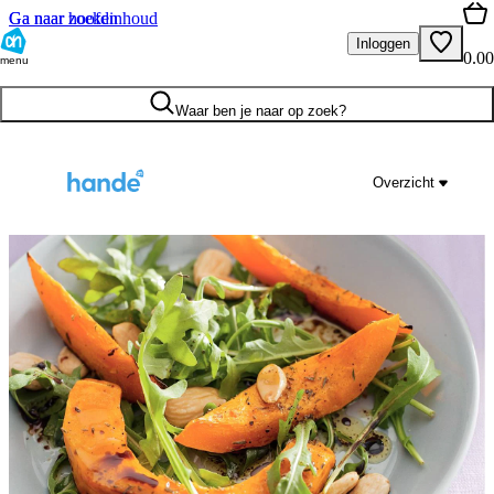
Ga naar hoofdinhoud
Ga naar zoeken
Inloggen
0.00
menu
Waar ben je naar op zoek?
Overzicht