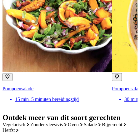
Pompoensalade
Pompoensala
15
min
15 minuten bereidingstijd
30
min
Ontdek meer van dit soort gerechten
vegetarisch
zonder vlees/vis
oven
salade
bijgerecht
herfst