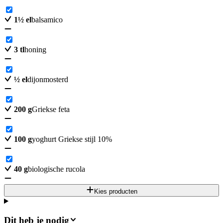
1
½
el
balsamico
3
tl
honing
½
el
dijonmosterd
200
g
Griekse feta
100
g
yoghurt Griekse stijl 10%
40
g
biologische rucola
Kies producten
Dit heb je nodig