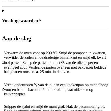
Voedingswaarden
Aan de slag
Verwarm de oven voor op 200 °C. Snijd de pompoen in kwarten,
verwijder de zaden en de draderige binnenkant en snijd elk kwart
1
in 4 parten. Schep de parten om met ⅖ van de olie, peper en
eventueel zout. Verdeel de parten over een met bakpapier beklede
bakplaat en rooster ca. 25 min. in de oven.
Verhit ondertussen ⅕ van de olie in een koekenpan op middelhoog
2
vuur en bak de bacon in 5 min. krokant, laat uitlekken op
keukenpapier.
Snipper de sjalot en snijd de munt grof. Hak de pecannoten grof.
Boen de citroen schoon, rasp de gele schil en pers de vrucht uit.