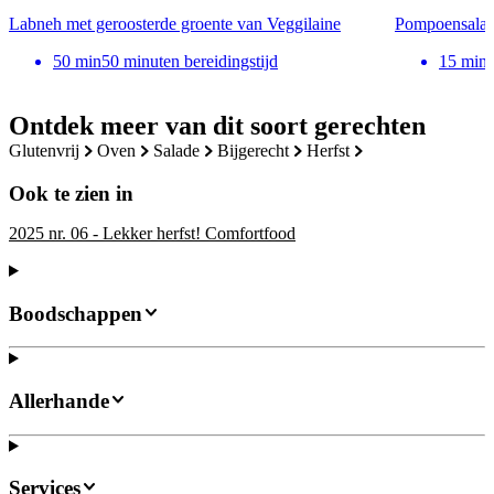
Labneh met geroosterde groente van Veggilaine
Pompoensala
50
min
50 minuten bereidingstijd
15
min
Ontdek meer van dit soort gerechten
glutenvrij
oven
salade
bijgerecht
herfst
Ook te zien in
2025 nr. 06 - Lekker herfst! Comfortfood
Boodschappen
Allerhande
Services