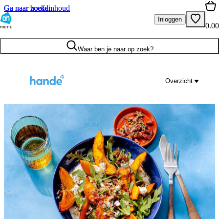
Ga naar hoofdinhoud
Ga naar zoeken
Inloggen
0.00
menu
Waar ben je naar op zoek?
Overzicht