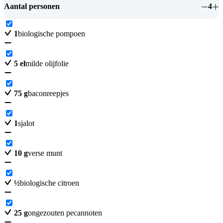
Aantal personen
4
1
biologische pompoen
5
el
milde olijfolie
75
g
baconreepjes
1
sjalot
10
g
verse munt
½
biologische citroen
25
g
ongezouten pecannoten