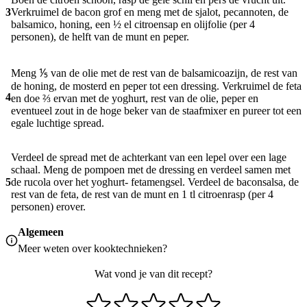
3
Verkruimel de bacon grof en meng met de sjalot, pecannoten, de
balsamico, honing, een ½ el citroensap en olijfolie (per 4
personen), de helft van de munt en peper.
Meng ⅕ van de olie met de rest van de balsamicoazijn, de rest van
de honing, de mosterd en peper tot een dressing. Verkruimel de feta
4
en doe ⅔ ervan met de yoghurt, rest van de olie, peper en
eventueel zout in de hoge beker van de staafmixer en pureer tot een
egale luchtige spread.
Verdeel de spread met de achterkant van een lepel over een lage
schaal. Meng de pompoen met de dressing en verdeel samen met
5
de rucola over het yoghurt- fetamengsel. Verdeel de baconsalsa, de
rest van de feta, de rest van de munt en 1 tl citroenrasp (per 4
personen) erover.
Algemeen
Meer weten over
kooktechnieken
?
Wat vond je van dit recept?