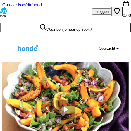
Ga naar hoofdinhoud
Ga naar zoeken
Inloggen
0.00
menu
Waar ben je naar op zoek?
Overzicht