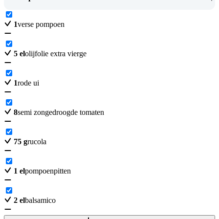
1
verse pompoen
5
el
olijfolie extra vierge
1
rode ui
8
semi zongedroogde tomaten
75
g
rucola
1
el
pompoenpitten
2
el
balsamico