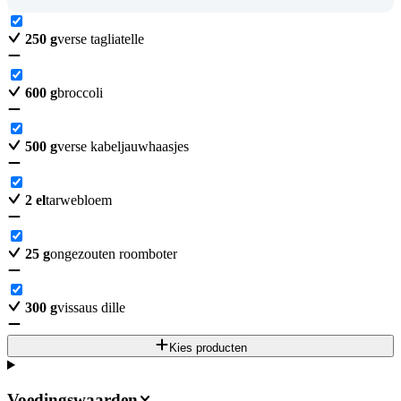
250
g
verse tagliatelle
600
g
broccoli
500
g
verse kabeljauwhaasjes
2
el
tarwebloem
25
g
ongezouten roomboter
300
g
vissaus dille
Kies producten
Voedingswaarden