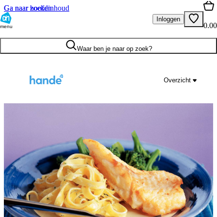
Ga naar hoofdinhoud
Ga naar zoeken
Inloggen
0.00
menu
Waar ben je naar op zoek?
Overzicht