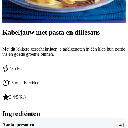
Kabeljauw met pasta en dillesaus
Met dit lekkere gerecht krijgen je tafelgenoten in één klap hun portie
vis én goede groente binnen.
435
kcal
25 min. bereiden
3.4
/5
(
61
)
Ingrediënten
Aantal personen
4