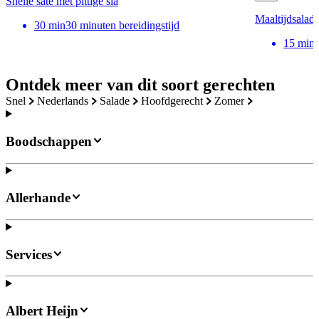
Snelle saté met pittige sla
Maaltijdsalade
30
min
30 minuten bereidingstijd
15
min
Ontdek meer van dit soort gerechten
snel
nederlands
salade
hoofdgerecht
zomer
Boodschappen
Allerhande
Services
Albert Heijn