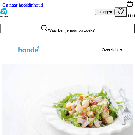
Ga naar hoofdinhoud
Ga naar zoeken
Inloggen
0.00
menu
Waar ben je naar op zoek?
Overzicht