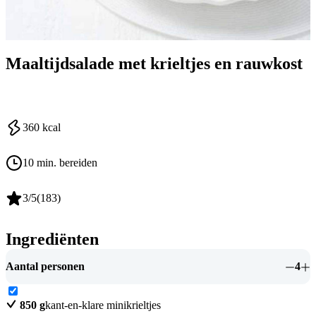
Maaltijdsalade met krieltjes en rauwkost
360
kcal
10 min. bereiden
3
/5
(
183
)
Ingrediënten
Aantal personen
4
850
g
kant-en-klare minikrieltjes