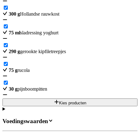
300
g
Hollandse rauwkost
75
ml
sladressing yoghurt
290
g
gerookte kipfiletreepjes
75
g
rucola
30
g
pijnboompitten
Kies producten
Voedingswaarden