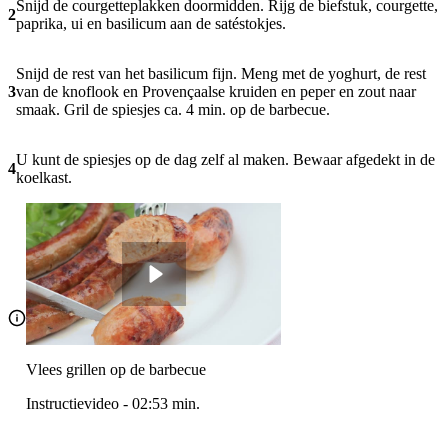
Snijd de courgetteplakken doormidden. Rijg de biefstuk, courgette,
2
paprika, ui en basilicum aan de satéstokjes.
Snijd de rest van het basilicum fijn. Meng met de yoghurt, de rest
3
van de knoflook en Provençaalse kruiden en peper en zout naar
smaak. Gril de spiesjes ca. 4 min. op de barbecue.
U kunt de spiesjes op de dag zelf al maken. Bewaar afgedekt in de
4
koelkast.
Vlees grillen op de barbecue
Instructievideo
-
02:53
min.