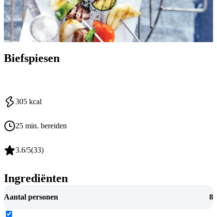
Biefspiesen
305
kcal
25 min. bereiden
3.6
/5
(
33
)
Ingrediënten
Aantal personen
8