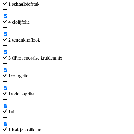
1
schaal
biefstuk
4
el
olijfolie
2
tenen
knoflook
3
tl
Provençaalse kruidenmix
1
courgette
1
rode paprika
1
ui
1
bakje
basilicum