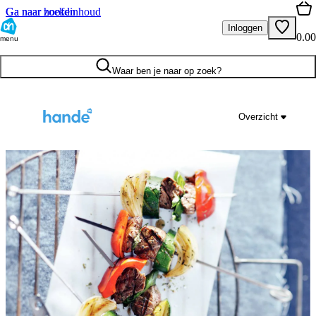
Ga naar hoofdinhoud
Ga naar zoeken
Inloggen
0.00
menu
Waar ben je naar op zoek?
Overzicht