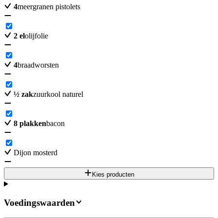
4
meergranen pistolets
2
el
olijfolie
4
braadworsten
½
zak
zuurkool naturel
8
plakken
bacon
Dijon mosterd
Kies producten
Voedingswaarden