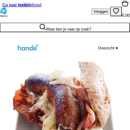
Ga naar hoofdinhoud
Ga naar zoeken
Inloggen
0.00
menu
Waar ben je naar op zoek?
Overzicht