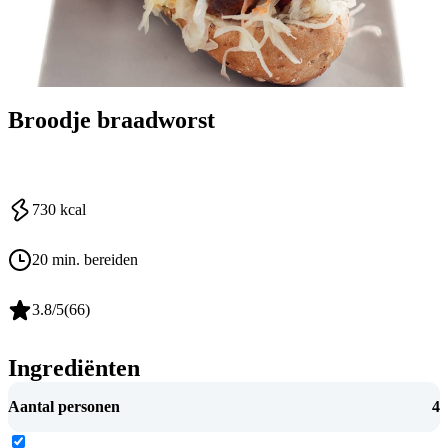
Broodje braadworst
730
kcal
20 min. bereiden
3.8
/5
(
66
)
Ingrediënten
Aantal personen
4