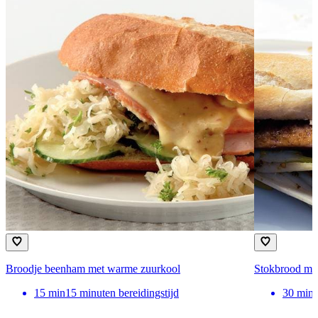
Broodje beenham met warme zuurkool
Stokbrood met
15
min
15 minuten bereidingstijd
30
min