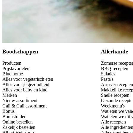
400
g
bruine linzen in blik
Dit heb je nodig
Bewaar
Boodschappen
Allerhande
Producten
Zomerse recepte
Prijsfavorieten
BBQ-recepten
Blue home
Salades
Alles voor vegetarisch eten
Pasta's
Alles voor je gezondheid
Airfryer recepten
Alles voor baby en kind
Makkelijke recep
Merken
Snelle recepten
Nieuw assortiment
Gezonde recepte
Gall & Gall assortiment
Weekmenu's
Bonus
Wat eten we van
Bonusfolder
Wat eten we dit
Online bestellen
Alle recepten
Zakelijk bestellen
Alle ingrediënte
Albert Heijn app
Alle receptthema