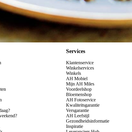
Kies producten
Services
n
Klantenservice
Winkelservices
Winkels
AH Mobiel
Mijn AH Miles
ten
Voordeelshop
Bloemenshop
n
AH Fotoservice
Kwaliteitsgarantie
daag?
Versgarantie
 weekend?
AH Leefstijl
Gezondheidsinformatie
n
Inspiratie
's
Leveranciers Hub