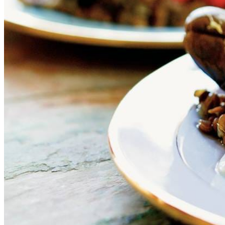
2
tl
gemalen koriander*
2
tl
komijn (djinten)
75
g
geraspte kokos
4
el
water
3
el
traditionele olijfolie
1
el
sesamolie
100
ml
water