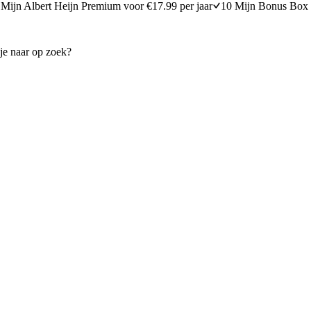
Mijn Albert Heijn Premium voor €17.99 per jaar
10 Mijn Bonus Box 
ubergines met linzensalade
Marokkaanse groentesalade
15 minuten bereidingstijd
25
min
25 minuten berei