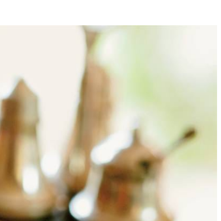
4
ijn. Rasp de gemberwortel.
 en de sesamolie en bak hierin de specerijenpasta 1 min. al
e pan en stoof de aubergines in 15 min. gaar.
t is. Breng op smaak met peper en eventueel zout.