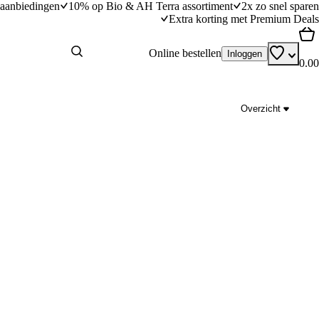
aanbiedingen
10% op Bio & AH Terra assortiment
2x zo snel sparen
Extra korting met Premium Deals
Online bestellen
Inloggen
0.00
Overzicht
Roerbakmaaltje met linzen, tofu en courgette
dingstijd
15
min
15 minuten bereidingstijd