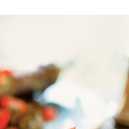
zomer
stoven
nten niet geheel door. Snipper de ui. Snijd de knoflook en rode peper f
der, komijn, kokos en het water tot een pasta. Verhit in een pan de olie
gsel. Bestrooi met zout en voeg het hete water toe. Leg de deksel op d
bleven kookvocht. Verwarm de linzen nog 3 min. tot het vocht verdamp
Wat vond je van dit recept?