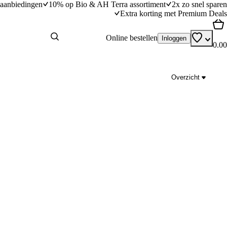
aanbiedingen
10% op Bio & AH Terra assortiment
2x zo snel sparen
Extra korting met Premium Deals
Online bestellen
Inloggen
0.00
Overzicht
Gestoomde roodbaars
dingstijd
40
min
40 minuten bereidingstijd