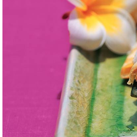
1
teentje
knoflook
versgemalen peper
1
theelepel
donkerbruine basterdsuiker
6
eieren
zout
4
takjes
koriander
Dit heb je nodig