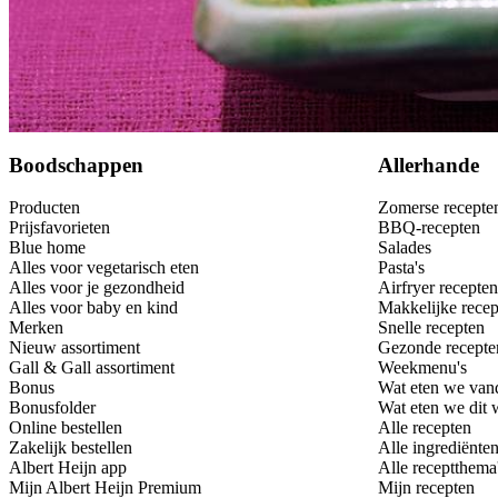
Bewaar
Boodschappen
Allerhande
Producten
Zomerse recepte
Prijsfavorieten
BBQ-recepten
Blue home
Salades
Alles voor vegetarisch eten
Pasta's
Alles voor je gezondheid
Airfryer recepten
Alles voor baby en kind
Makkelijke recep
Merken
Snelle recepten
Nieuw assortiment
Gezonde recepte
Gall & Gall assortiment
Weekmenu's
Bonus
Wat eten we van
Bonusfolder
Wat eten we dit
Online bestellen
Alle recepten
Zakelijk bestellen
Alle ingrediënte
Albert Heijn app
Alle receptthema
Mijn Albert Heijn Premium
Mijn recepten