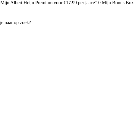
Mijn Albert Heijn Premium voor €17.99 per jaar
10 Mijn Bonus Box 
oe met warme sambalsaus
Salade van kip en eieren
30 minuten bereidingstijd
35
min
35 minuten berei