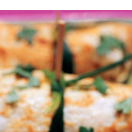
tjes pellen en fijnsnipperen. In wok 1 eetlepel olie verhitten. Tofu c
pellen en erboven uitpersen. Sugar snaps op halfhoog vuur ca. 3 minut
oppen met zout en peper.
an eimengsel in pan gieten en op laag vuur laten stollen. Omelet keren 
. Groenten opnieuw zachtjes verwarmen en tofu erdoor roeren. Kwart 
riander. Lekker met chilisaus, gebakken rijst en spinazie met gember e
Wat vond je van dit recept?