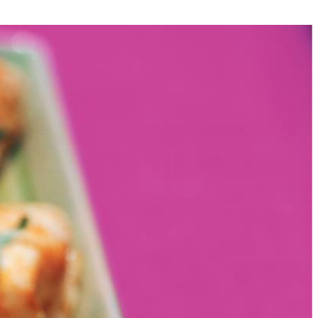
4
a. 3 minuten roerbakken en op keukenpapier laten uitlekken. Opnieuw 1
en al omscheppend meebakken. Tomaat, mespunt peper en suiker
als onderkant gestold en lichtbruin is. Omelet op warm bord laten
van tofu-groentenmengsel in het midden van elke omelet scheppen.
n knoflook.