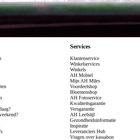
Services
n
Klantenservice
Winkelservices
Winkels
AH Mobiel
Mijn AH Miles
ten
Voordeelshop
Bloemenshop
n
AH Fotoservice
Kwaliteitsgarantie
daag?
Versgarantie
 weekend?
AH Leefstijl
Gezondheidsinformatie
n
Inspiratie
's
Leveranciers Hub
Vragen over kassabon